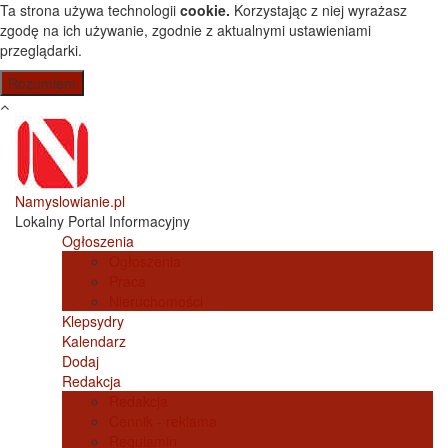
Przejdź do treści
Ta strona używa technologii
cookie.
Korzystając z niej wyrażasz
zgodę na ich używanie, zgodnie z aktualnymi ustawieniami
przeglądarki.
Namyslowianie.pl
Lokalny Portal Informacyjny
Ogłoszenia
Ogłoszenia
Praca
Nieruchomości
Klepsydry
Kalendarz
Dodaj
Redakcja
Redakcja
Cennik - reklama
Regulamin