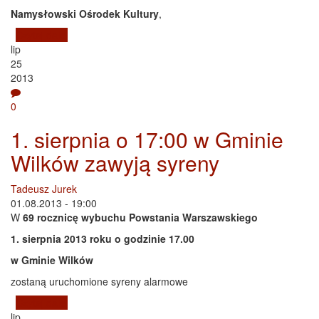
Namysłowski Ośrodek Kultury
,
Czytaj dalej
wpis Namysłów i Ziemia Namysłowska w dziejach
lip
Śląska i Polski - konferencja naukowa.
25
2013
0
1. sierpnia o 17:00 w Gminie
Wilków zawyją syreny
Tadeusz Jurek
01.08.2013 - 19:00
W
69 rocznicę wybuchu Powstania Warszawskiego
1. sierpnia 2013 roku o godzinie 17.00
w Gminie Wilków
zostaną uruchomione syreny alarmowe
Czytaj dalej
wpis 1. sierpnia o 17:00 w Gminie Wilków zawyją
lip
syreny