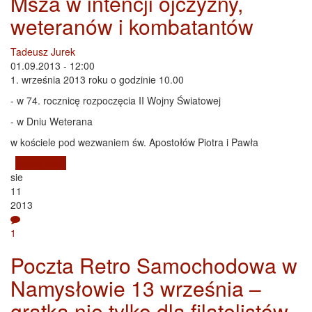
Msza w intencji ojczyzny,
weteranów i kombatantów
Tadeusz Jurek
01.09.2013 - 12:00
1. września 2013 roku o godzinie 10.00
- w 74. rocznicę rozpoczęcia II Wojny Światowej
- w Dniu Weterana
w kościele pod wezwaniem św. Apostołów Piotra i Pawła
Czytaj dalej
wpis Msza w intencji ojczyzny, weteranów i
sie
kombatantów
11
2013
1
Poczta Retro Samochodowa w
Namysłowie 13 września –
gratka nie tylko dla filatelistów