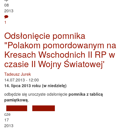
08
2013
1
Odsłonięcie pomnika
"Polakom pomordowanym na
Kresach Wschodnich II RP w
czasie II Wojny Światowej'
Tadeusz Jurek
14.07.2013 - 12:00
14. lipca 2013 roku (w niedzielę)
odbędzie się uroczyste odsłonięcie
pomnika z tablicą
pamiątkową
,
Czytaj dalej
wpis Odsłonięcie pomnika "Polakom pomordowanym
1 komentarz
cze
na Kresach Wschodnich II RP w czasie II Wojny
17
Światowej'
2013