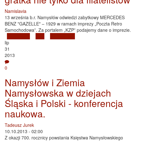
Namislavia
13 września b.r. Namysłów odwiedzi zabytkowy MERCEDES
BENZ "GAZELLE" – 1929 w ramach imprezy „Poczta Retro
Samochodowa”. Za portalem „KZP” podajemy dane o imprezie.
Czytaj dalej
wpis Poczta Retro Samochodowa w Namysłowie 13
Blog
1 komentarz
lip
września – gratka nie tylko dla filatelistów
31
2013
0
Namysłów i Ziemia
Namysłowska w dziejach
Śląska i Polski - konferencja
naukowa.
Tadeusz Jurek
10.10.2013 - 02:00
Z okazji 700. rocznicy powstania Księstwa Namysłowskiego