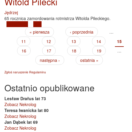
Witold Pilecki
Jędrzej
65 rocznica zamordowania rotmistrza Witolda Pileckiego.
Czytaj dalej
wpis Witold Pilecki
Blog
« pierwsza
‹ poprzednia
…
Strony
11
12
13
14
15
16
17
18
19
…
następna ›
ostatnia »
Zgłoś naruszenie Regulaminu
Ostatnio opublikowane
Lesław Drałus lat 73
Zobacz Nekrolog
Teresa Iwanicka lat 80
Zobacz Nekrolog
Jan Dąbek lat 69
Zobacz Nekrolog