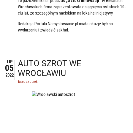
15 października br. podczas
„Sztuki Innowacji”
w Bielanach
Wrocławskich firma zaprezentowała osiągnięcia ostatnich 10-
ciu lat, ze szczególnym naciskiem na lokalne inicjatywy.
Redakcja Portalu Namyslowianie.pl miała okazję być na
wydarzeniu i zwiedzić zakład.
AUTO SZROT WE
LIP
05
WROCŁAWIU
2022
Tadeusz Jurek