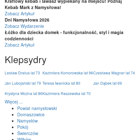
Kraftowy kebab i lawasz wypiekany na miejscu! Poznaj
Kebab Mark z Namysłowa!
Zobacz Artykuł
Dni Namysłowa 2026
Zobacz Wydarzenie
Łóżko dla dziecka domek - funkcjonalność, styl i magia
codzienności
Zobacz Artykuł
Klepsydry
Lesław Drałus lat 73
Kazimiera Komorowska lat 96
Czesława Wagner lat 74
Jan Lubojański lat 79
Teresa Iwanicka lat 80
Jan Dąbek lat 69
Krystyna Woźna lat 86
Kazimiera Raszewska lat 70
Więcej ...
Powiat namysłowski
Domaszowice
Namysłów
Pokój
Świerczów
Wilków