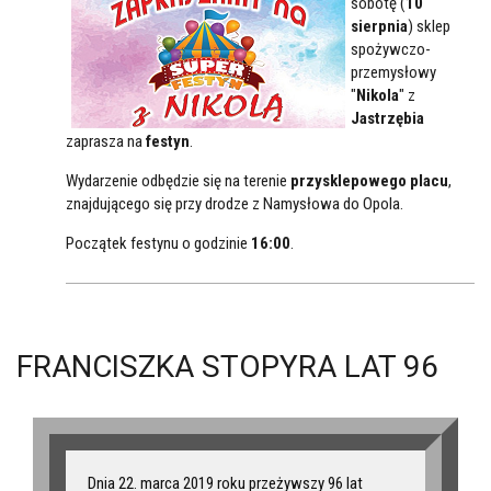
sobotę (
10
sierpnia
) sklep
spożywczo-
przemysłowy
"
Nikola
" z
Jastrzębia
zaprasza na
festyn
.
Wydarzenie odbędzie się na terenie
przysklepowego placu
,
znajdującego się przy drodze z Namysłowa do Opola.
Początek festynu o godzinie
16:00
.
FRANCISZKA STOPYRA LAT 96
Dnia 22. marca 2019 roku przeżywszy 96 lat