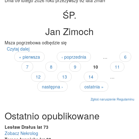
Dnia 09 lutego 2026 roku przeżywszy 92 lata zmarł
ŚP.
Jan Zimoch
Msza pogrzebowa odbędzie się
Czytaj dalej
wpis Jan Zimoch lat 92
« pierwsza
‹ poprzednia
…
6
Strony
7
8
9
10
11
12
13
14
…
następna ›
ostatnia »
Zgłoś naruszenie Regulaminu
Ostatnio opublikowane
Lesław Drałus lat 73
Zobacz Nekrolog