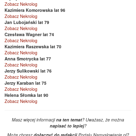
Zobacz Nekrolog
Kazimiera Komorowska lat 96
Zobacz Nekrolog
Jan Lubojański lat 79
Zobacz Nekrolog
Czesława Wagner lat 74
Zobacz Nekrolog
Kazimiera Raszewska lat 70
Zobacz Nekrolog
Anna Smotrycka lat 77
Zobacz Nekrolog
Jerzy Sulikowski lat 76
Zobacz Nekrolog
Jerzy Karaban lat 75
Zobacz Nekrolog
Helena Słomka lat 90
Zobacz Nekrolog
Masz więcej informacji
na ten temat
? Uważasz, że można
napisać to lepiej
?
Może chcesz
dołączyć do redakcji
Portalu Namyslowianie.pl?