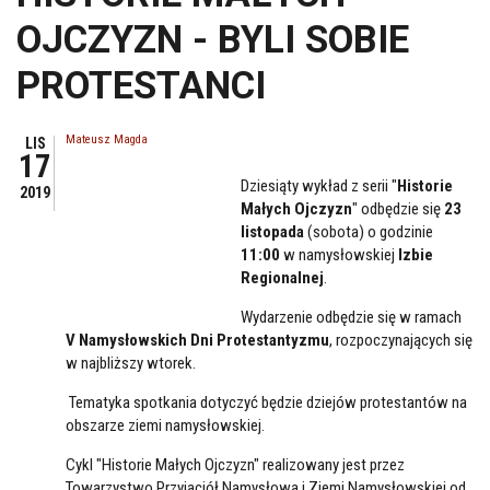
OJCZYZN - BYLI SOBIE
PROTESTANCI
Mateusz Magda
LIS
17
Dziesiąty wykład z serii "
Historie
2019
Małych Ojczyzn
" odbędzie się
23
listopada
(sobota) o godzinie
11:00
w namysłowskiej
Izbie
Regionalnej
.
Wydarzenie odbędzie się w ramach
V Namysłowskich Dni Protestantyzmu
, rozpoczynających się
w najbliższy wtorek.
Tematyka spotkania dotyczyć będzie dziejów protestantów na
obszarze ziemi namysłowskiej.
Cykl "Historie Małych Ojczyzn" realizowany jest przez
Towarzystwo Przyjaciół Namysłowa i Ziemi Namysłowskiej od