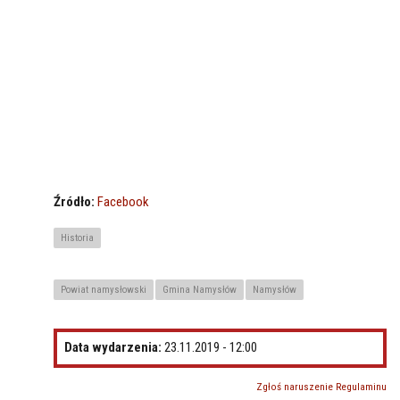
Źródło:
Facebook
Historia
Powiat namysłowski
Gmina Namysłów
Namysłów
Data wydarzenia:
23.11.2019 - 12:00
Zgłoś naruszenie Regulaminu