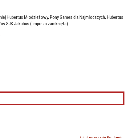
iej Hubertus Młodzieżowy, Pony Games dla Najmłodszych, Hubertus
tów SJK Jakubus ( impreza zamknięta).
.
Zgłoś naruszenie Regulaminu