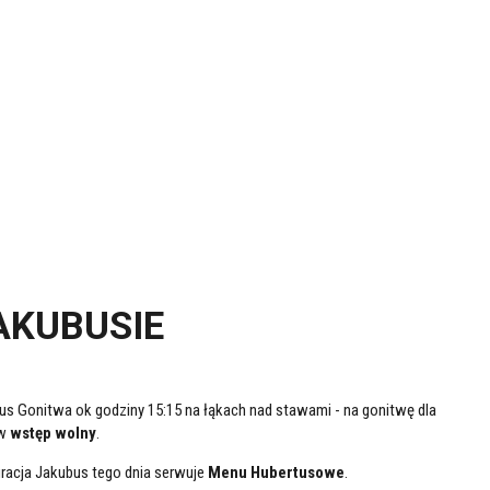
AKUBUSIE
us Gonitwa ok godziny 15:15 na łąkach nad stawami - na gonitwę dla
ów
wstęp wolny
.
racja Jakubus tego dnia serwuje
Menu Hubertusowe
.