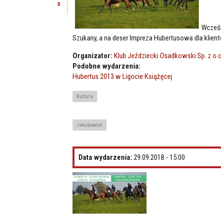
0
Wcześn
Szukany, a na deser Impreza Hubertusowa dla klien
Organizator:
Klub Jeździecki Osadkowski Sp. z o.o
Podobne wydarzenia:
Hubertus 2013 w Ligocie Książęcej
Kultura
Jakubowice
Data wydarzenia:
29.09.2018 - 15:00