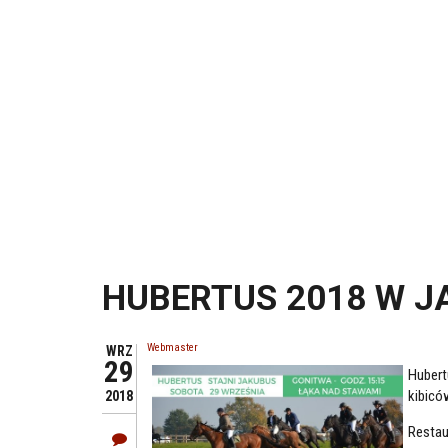
HUBERTUS 2018 W J
Webmaster
WRZ
29
Hubert
kibic
2018
Restau