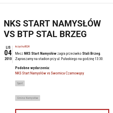
NKS START NAMYSŁÓW
VS BTP STAL BRZEG
krzychu8524
LIS
04
Mecz
NKS Start Namysłów
zagra przeciwko
Stali Brzeg
.
Zapraszamy na stadion przy ul. Pułaskiego na godzinę 13:30.
2010
Podobne wydarzenia:
NKS Start Namysłów vs Swornica Czarnowąsy
Sport
Gmina Namysłów