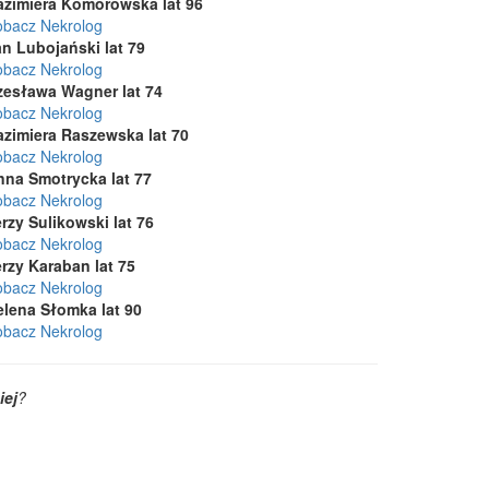
azimiera Komorowska lat 96
obacz Nekrolog
n Lubojański lat 79
obacz Nekrolog
zesława Wagner lat 74
obacz Nekrolog
azimiera Raszewska lat 70
obacz Nekrolog
nna Smotrycka lat 77
obacz Nekrolog
rzy Sulikowski lat 76
obacz Nekrolog
rzy Karaban lat 75
obacz Nekrolog
elena Słomka lat 90
obacz Nekrolog
iej
?