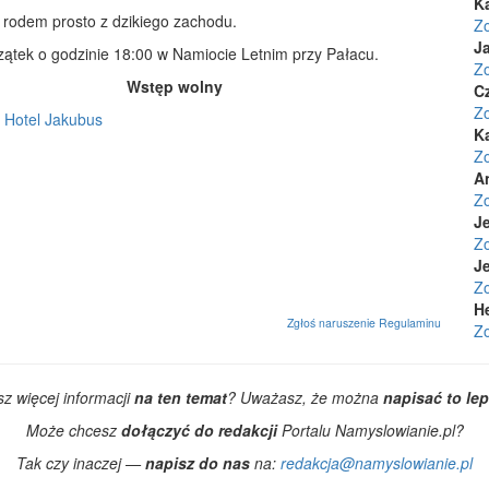
K
rodem prosto z dzikiego zachodu.
Z
Ja
ątek o godzinie 18:00 w Namiocie Letnim przy Pałacu.
Z
Wstęp wolny
C
Z
:
Hotel Jakubus
K
Z
A
Z
Je
Z
Je
Z
H
Zgłoś naruszenie Regulaminu
Z
z więcej informacji
na ten temat
? Uważasz, że można
napisać to lep
Może chcesz
dołączyć do redakcji
Portalu Namyslowianie.pl?
Tak czy inaczej —
napisz do nas
na:
redakcja@namyslowianie.pl