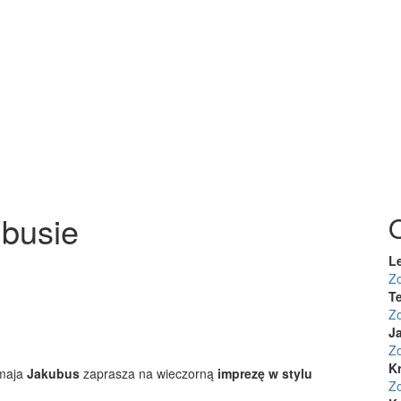
ubusie
L
Z
Te
Z
J
Z
K
 maja
Jakubus
zaprasza na wieczorną
imprezę w stylu
Z