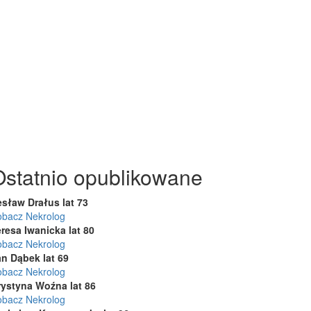
Ostatnio opublikowane
esław Drałus lat 73
obacz Nekrolog
resa Iwanicka lat 80
obacz Nekrolog
an Dąbek lat 69
obacz Nekrolog
rystyna Woźna lat 86
obacz Nekrolog