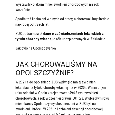
wystawili Polakom mniej zwolnień chorobowych niż rok
wcześniej.
Spadła też liczba dni wolnych od pracy, a chorowaliśmy średnio
najkrócej od trzech lat.
ZUS podsumował
dane o zaświadczeniach lekarskich z
tytułu choroby własnej
osób ubezpieczonych w Zakładzie.
Jak było na Opolszczyźnie?
JAK CHOROWALIŚMY NA
OPOLSZCZYŹNIE?
W 2021 r. do opolskiego ZUS wpłynęło mniej zwolnień
lekarskich z tytułu choroby własnej niż w 2020 r. W minionym
roku oddział w Opolu zarejestrował 494,8 tys. zwolnień
chorobowych, a rok wcześniej prawie 501 tys. W ubiegłym roku
mieszkańcy Opolszczyzny ubezpieczeni w ZUS byli na
zwolnieniu krócej. W 2021 r. liczba dni absencji chorobowej
wyniosła w regionie ponad 5,4 mln, a rok wcześniej