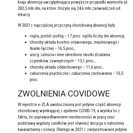
kraju absencja uwzględniająca powyższe przypadki wyniosła aż
282,5 mln dni, na które złożyło się 24,6 mln zaświadczeń od
lekarzy.
W 2021 r. najczęściej przyczyną chorobową absencji były:
ciąża, poród i połóg – 17 proc. ogółu liczby dni absencji,
choroby układu kostno-stawowego, mięśniowego i
tkanki łącznej – 16,5 proc.,
urazy, zatrucia i inne określone skutki działania
czynników zewnętrznych – 13,1 proc.,
choroby układu oddechowego – 11,6 proc.,
zaburzenia psychiczne i zaburzenia zachowania – 10,5
proc.
ZWOLNIENIA COVIDOWE
W rejestrze e-ZLA uwidoczniona jest jedynie część absencji
chorobowej wynikającej z epidemii COVID-19, a wynika to z
faktu, że usprawiedliwieniem nieobecności w pracy oraz
podstawą wypłaty zasiłków jest również decyzja o nałożeniu
kwarantanny i izolacji. Dlatego w 2021 r. zarejestrowano jedynie