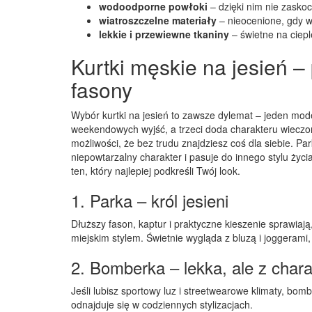
wodoodporne powłoki
– dzięki nim nie zaskoc
wiatroszczelne materiały
– nieocenione, gdy wi
lekkie i przewiewne tkaniny
– świetne na ciepl
Kurtki męskie na jesień –
fasony
Wybór kurtki na jesień to zawsze dylemat – jeden mod
weekendowych wyjść, a trzeci doda charakteru wieczorn
możliwości, że bez trudu znajdziesz coś dla siebie. 
niepowtarzalny charakter i pasuje do innego stylu życia
ten, który najlepiej podkreśli Twój look.
1. Parka – król jesieni
Dłuższy fason, kaptur i praktyczne kieszenie sprawiaj
miejskim stylem. Świetnie wygląda z bluzą i joggerami,
2. Bomberka – lekka, ale z char
Jeśli lubisz sportowy luz i streetwearowe klimaty, bomb
odnajduje się w codziennych stylizacjach.