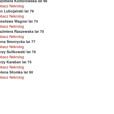
azimiera Komorowska lat 96
obacz Nekrolog
n Lubojański lat 79
obacz Nekrolog
zesława Wagner lat 74
obacz Nekrolog
azimiera Raszewska lat 70
obacz Nekrolog
nna Smotrycka lat 77
obacz Nekrolog
rzy Sulikowski lat 76
obacz Nekrolog
rzy Karaban lat 75
obacz Nekrolog
elena Słomka lat 90
obacz Nekrolog