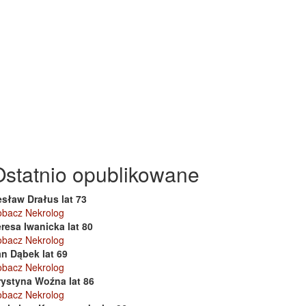
Ostatnio opublikowane
esław Drałus lat 73
obacz Nekrolog
resa Iwanicka lat 80
obacz Nekrolog
an Dąbek lat 69
obacz Nekrolog
rystyna Woźna lat 86
obacz Nekrolog