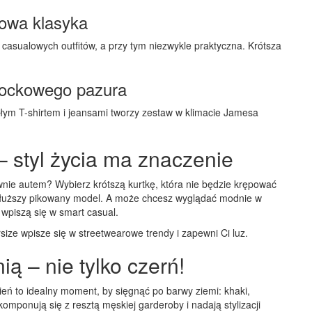
owa klasyka
 casualowych outfitów, a przy tym niezwykle praktyczna. Krótsza
 rockowego pazura
iałym T-shirtem i jeansami tworzy zestaw w klimacie Jamesa
– styl życia ma znaczenie
wnie autem? Wybierz krótszą kurtkę, która nie będzie krępować
 dłuższy pikowany model. A może chcesz wyglądać modnie w
wpiszą się w smart casual.
ersize wpisze się w streetwearowe trendy i zapewni Ci luz.
ią – nie tylko czerń!
sień to idealny moment, by sięgnąć po barwy ziemi: khaki,
omponują się z resztą męskiej garderoby i nadają stylizacji