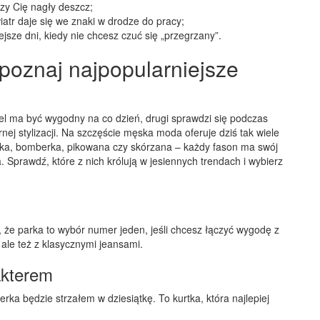
zy Cię nagły deszcz;
atr daje się we znaki w drodze do pracy;
ejsze dni, kiedy nie chcesz czuć się „przegrzany”.
 poznaj najpopularniejsze
el ma być wygodny na co dzień, drugi sprawdzi się podczas
ej stylizacji. Na szczęście męska moda oferuje dziś tak wiele
Parka, bomberka, pikowana czy skórzana – każdy fason ma swój
. Sprawdź, które z nich królują w jesiennych trendach i wybierz
ą, że parka to wybór numer jeden, jeśli chcesz łączyć wygodę z
 ale też z klasycznymi jeansami.
akterem
erka będzie strzałem w dziesiątkę. To kurtka, która najlepiej