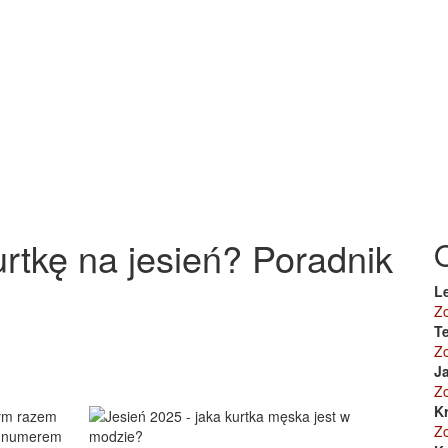
rtkę na jesień? Poradnik
L
Z
Te
Z
J
Z
K
nym razem
Z
ię numerem