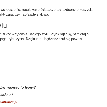
owe kieszenie, regulowane ściągacze czy ozdobne przeszycia.
raktyczna, czy naprawdę stylowa.
ylu
e także wizytówka Twojego stylu. Wybierając ją, pamiętaj o
wojego trybu życia. Dzięki temu będziesz czuł się pewnie –
ożna
napisać to lepiej
?
ianie.pl?
lowianie.pl