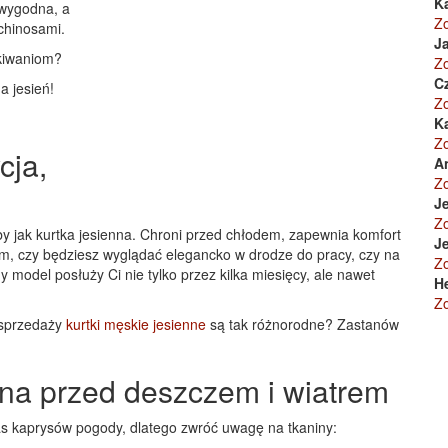
K
 wygodna, a
Z
chinosami.
Ja
ekiwaniom?
Z
C
a jesień!
Z
K
Z
cja,
A
Z
Je
Z
y jak kurtka jesienna. Chroni przed chłodem, zapewnia komfort
Je
 tym, czy będziesz wyglądać elegancko w drodze do pracy, czy na
Z
odel posłuży Ci nie tylko przez kilka miesięcy, ale nawet
H
Z
 sprzedaży
kurtki męskie jesienne
są tak różnorodne? Zastanów
ona przed deszczem i wiatrem
zas kaprysów pogody, dlatego zwróć uwagę na tkaniny: