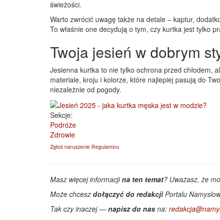
świeżości.
Warto zwrócić uwagę także na detale – kaptur, dodatk
To właśnie one decydują o tym, czy kurtka jest tylko p
Twoja jesień w dobrym st
Jesienna kurtka to nie tylko ochrona przed chłodem, al
materiale, kroju i kolorze, które najlepiej pasują do T
niezależnie od pogody.
Sekcje:
Podróże
Zdrowie
Zgłoś naruszenie Regulaminu
Masz więcej informacji
na ten temat
? Uważasz, że m
Może chcesz
dołączyć do redakcji
Portalu Namyslow
Tak czy inaczej —
napisz do nas
na:
redakcja@namys