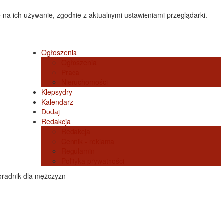
 na ich używanie, zgodnie z aktualnymi ustawieniami przeglądarki.
Ogłoszenia
Ogłoszenia
Praca
Nieruchomości
Klepsydry
Kalendarz
Dodaj
Redakcja
Redakcja
Cennik - reklama
Regulamin
Polityka prywatności
Poradnik dla mężczyzn