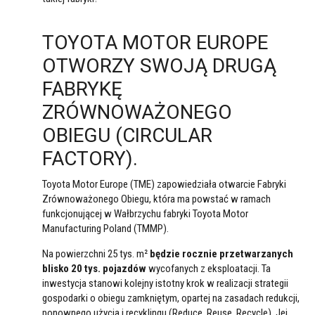
TOYOTA MOTOR EUROPE
OTWORZY SWOJĄ DRUGĄ
FABRYKĘ
ZRÓWNOWAŻONEGO
OBIEGU (CIRCULAR
FACTORY).
Toyota Motor Europe (TME) zapowiedziała otwarcie Fabryki
Zrównoważonego Obiegu, która ma powstać w ramach
funkcjonującej w Wałbrzychu fabryki Toyota Motor
Manufacturing Poland (TMMP).
Na powierzchni 25 tys. m²
będzie rocznie przetwarzanych
blisko 20 tys. pojazdów
wycofanych z eksploatacji. Ta
inwestycja stanowi kolejny istotny krok w realizacji strategii
gospodarki o obiegu zamkniętym, opartej na zasadach redukcji,
ponownego użycia i recyklingu (Reduce, Reuse, Recycle). Jej