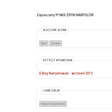
Zapraszamy !!!! NKB ZRYW NAMYSŁÓW
KLUCZOWE SŁOWA
TEMAT / LOKALIZACJA
Sport
Zdrowie
DOTYCZY WYDARZENIA
X Bieg Namysłowian - wrzesień 2013
LOKALIZACJA
X
Powiat namysłowski
BIEG