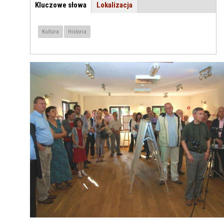
Kluczowe słowa
(aktywna
Lokalizacja
TEMAT / LOKALIZACJA
karta)
Kultura
Historia