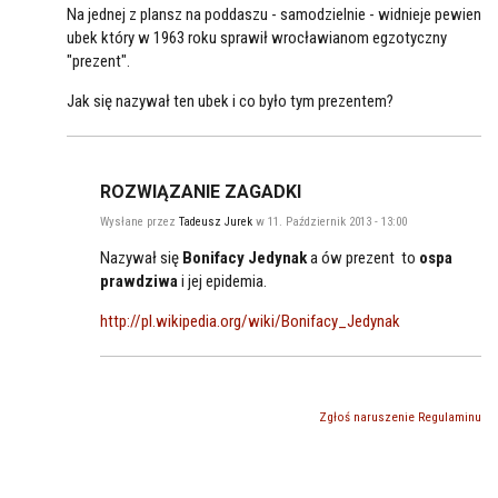
Na jednej z plansz na poddaszu - samodzielnie - widnieje pewien
ubek który w 1963 roku sprawił wrocławianom egzotyczny
"prezent".
Jak się nazywał ten ubek i co było tym prezentem?
ROZWIĄZANIE ZAGADKI
Wysłane przez
Tadeusz Jurek
w 11. Październik 2013 - 13:00
Nazywał się
Bonifacy Jedynak
a ów prezent to
ospa
prawdziwa
i jej epidemia.
http://pl.wikipedia.org/wiki/Bonifacy_Jedynak
Zgłoś naruszenie Regulaminu