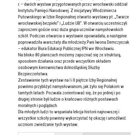
r. – dwóch wystaw przygotowanych przez wrocławski oddział
Instytutu Pamięci Narodowej. Z inicjatywy Włodzimierza
Putowskiego w Izbie Regionalnej otwarto wystawy pt: „Twarze
wrocławskiej bezpieki” i „Ludzie UB”. W otwarciu uczestniczyli
zaproszeni goście oraz duża grupa uczniów namysłowskich
szkół. Podczas otwarcia o wystawie opowiadała, a następnie
poprowadziła warsztaty dla młodzieży Pani Iwona Demczyszak
– edukator Biura Edukacji Publicznej IPN we Wrocławiu.
Na blisko 80 planszach możemy zapoznać się ze strukturą,
sposobem działania oraz przede wszystkim składem
osobowym kierownictwa dolnośląskiej Służby
Bezpieczeństwa.
Zestawienie tych wystaw na I i II piętrze Izby Regionalnej
powinno przybliżyć namysłowianom, jak żyło się Polakom w
tamtych latach. Pozwala zorientować się, że po jednej i po
drugiej stronie byli ludzie o krańcowo różnych postawach
moralnych i poglądach.
Dla młodych ludzi to wspaniała lekcja historii najnowszej i
wszystkie szkoły powinny wykorzystać tę okazję i umożliwić
uczniom zwiedzanie tych wystaw.