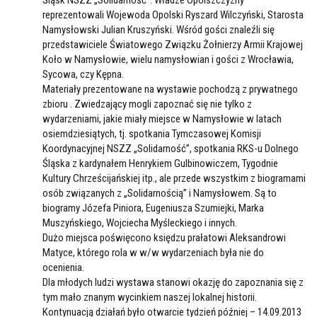
Śląsk NSZZ „Solidarność”. Władze Opolszczyzny
reprezentowali Wojewoda Opolski Ryszard Wilczyński, Starosta
Namysłowski Julian Kruszyński. Wśród gości znaleźli się
przedstawiciele Światowego Związku Żołnierzy Armii Krajowej
Koło w Namysłowie, wielu namysłowian i gości z Wrocławia,
Sycowa, czy Kępna.
Materiały prezentowane na wystawie pochodzą z prywatnego
zbioru . Zwiedzający mogli zapoznać się nie tylko z
wydarzeniami, jakie miały miejsce w Namysłowie w latach
osiemdziesiątych, tj. spotkania Tymczasowej Komisji
Koordynacyjnej NSZZ „Solidarność”, spotkania RKS-u Dolnego
Śląska z kardynałem Henrykiem Gulbinowiczem, Tygodnie
Kultury Chrześcijańskiej itp., ale przede wszystkim z biogramami
osób związanych z „Solidarnością” i Namysłowem. Są to
biogramy Józefa Piniora, Eugeniusza Szumiejki, Marka
Muszyńskiego, Wojciecha Myśleckiego i innych.
Dużo miejsca poświęcono księdzu prałatowi Aleksandrowi
Matyce, którego rola w w/w wydarzeniach była nie do
ocenienia.
Dla młodych ludzi wystawa stanowi okazję do zapoznania się z
tym mało znanym wycinkiem naszej lokalnej historii.
Kontynuacją działań było otwarcie tydzień później – 14.09.2013