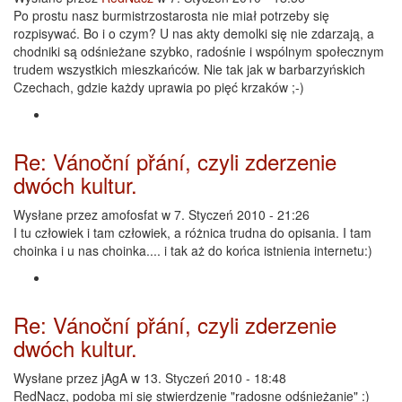
Po prostu nasz burmistrzostarosta nie miał potrzeby się
rozpisywać. Bo i o czym? U nas akty demolki się nie zdarzają, a
chodniki są odśnieżane szybko, radośnie i wspólnym społecznym
trudem wszystkich mieszkańców. Nie tak jak w barbarzyńskich
Czechach, gdzie każdy uprawia po pięć krzaków ;-)
Re: Vánoční přání, czyli zderzenie
dwóch kultur.
Wysłane przez
amofosfat
w 7. Styczeń 2010 - 21:26
I tu człowiek i tam człowiek, a różnica trudna do opisania. I tam
choinka i u nas choinka.... i tak aż do końca istnienia internetu:)
Re: Vánoční přání, czyli zderzenie
dwóch kultur.
Wysłane przez
jAgA
w 13. Styczeń 2010 - 18:48
RedNacz, podoba mi się stwierdzenie "radosne odśnieżanie" :)