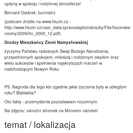
upłyną w spokoju i rodzinnej atmosferze!
Bernard Ostárek, burmistrz
(polecam źródło na www.hlucin.cz -
http://www.hlucin.cz/user_data/zpravodajstvi/obrazky/File/hlucinske-
noviny/2009/hn_2009_12.pdf)
Drodzy Mieszkańcy Ziemi Namysłowskiej
życzymy Państwu radosnych Świąt Bożego Narodzenia,
przepełnionych spokojem, miłością i rodzinnym ciepłem oraz
wielu sukcesów i spełnienia najskrytszych marzeń w
nadchodzącym Nowym Roku
PS. Nagroda dla tego kto zgadnie jakie życzenia były w ubiegłym
roku? Blablabla?
Oto fakty - przemyślenia pozostawiam rozumnym.
Na zdjęciu: vánoční stromek na Mírovém náměstí
temat / lokalizacja