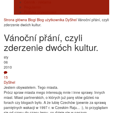
Cennik - reklama
Regulamin
Polityka prywatności
Strona główna
Blogi
Blog użytkownika DyShel
Vánoční přání, czyli
zderzenie dwóch kultur.
Vánoční přání, czyli
zderzenie dwóch kultur.
sty
06
2010
15
DyShel
Jestem obywatelem. Tego miasta.
Prócz spraw miasta mego interesują mnie i inne sprawy. Innych
miast. Miast partnerskich, o których już parę słów gdzieś na
forach czy blogach było. A że lubię Czechów (pewnie za sprawą
pamiętnych wakacji w 1997 r. w Czeskim Raju... :), to przyglądam
się od czasu do czasu temu, co dzieje się w naszym