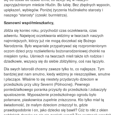
zaprzyjaźnionym mieście Hlučin. Bo lubię. Bez zbędnych wypocin,
upiększeń, wybiegów. Poniżej życzenia hlučinskeho starosty i
naszego "starosty" (czeski: burmistrza).
Szanowni współmieszkańcy,
zbliża się koniec roku, przychodzi czas oczekiwania, czas
adwentu. Najwięcej oczekiwania widzimy w twarzach naszych
najmniejszych, którzy już nie mogą doczekać się Bożego
Narodzenia. Było wspaniale przypatrywać się rozpromienionym
oczom dzieci przy rozświetleniu bożonarodzeniowej choinki na
miejskim rynku. Uśmiech na twarzach mieli także ich rodzice i
dziadkowie, wszyscy się do siebie zbliżyliśmy, coś nas łączyło.
Dla swych latorośli chcemy zawsze tylko to, co najlepsze. Tym
bardziej jest nam smutno, kiedy widzimy je nieszczęśliwe, smutne
i płaczące. Właśnie to się niestety przydarzyło dzieciom w
przedszkolu przy ulicy Severni (Północnej). Pewnego
poniedziałkowego poranka przyszły do przedszkola i zobaczyły
spustoszenie. Wyposażenie przedszkolnego ogrodu było
połamane, piaskownica zupełnie zniszczona. Kto tylko miał tą
świadomość, że małym dzieciom zniszczył to, gdzie
prawdopodobnie i on, jako dziecko się bawił? Cóż to nikt z okien