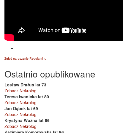
Zgłoś naruszenie Regulaminu
Ostatnio opublikowane
Lesław Drałus lat 73
Zobacz Nekrolog
Teresa Iwanicka lat 80
Zobacz Nekrolog
Jan Dąbek lat 69
Zobacz Nekrolog
Krystyna Woźna lat 86
Zobacz Nekrolog
Kazimiera Komorowska lat 96