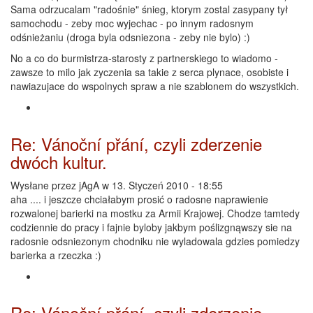
Sama odrzucalam "radośnie" śnieg, ktorym zostal zasypany tył
samochodu - zeby moc wyjechac - po innym radosnym
odśnieżaniu (droga byla odsniezona - zeby nie bylo) :)
No a co do burmistrza-starosty z partnerskiego to wiadomo -
zawsze to milo jak zyczenia sa takie z serca plynace, osobiste i
nawiazujace do wspolnych spraw a nie szablonem do wszystkich.
Re: Vánoční přání, czyli zderzenie
dwóch kultur.
Wysłane przez
jAgA
w 13. Styczeń 2010 - 18:55
aha .... i jeszcze chciałabym prosić o radosne naprawienie
rozwalonej barierki na mostku za Armii Krajowej. Chodze tamtedy
codziennie do pracy i fajnie byloby jakbym poślizgnąwszy sie na
radosnie odsniezonym chodniku nie wyladowala gdzies pomiedzy
barierka a rzeczka :)
Re: Vánoční přání, czyli zderzenie