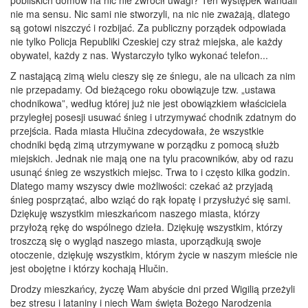
pobliskich domów na nic nie zwrócił uwagi? Ten występek wandali
nie ma sensu. Nic sami nie stworzyli, na nic nie zważają, dlatego
są gotowi niszczyć i rozbijać. Za publiczny porządek odpowiada
nie tylko Policja Republiki Czeskiej czy straż miejska, ale każdy
obywatel, każdy z nas. Wystarczyło tylko wykonać telefon...
Z nastającą zimą wielu cieszy się ze śniegu, ale na ulicach za nim
nie przepadamy. Od bieżącego roku obowiązuje tzw. „ustawa
chodnikowa”, według której już nie jest obowiązkiem właściciela
przyległej posesji usuwać śnieg i utrzymywać chodnik zdatnym do
przejścia. Rada miasta Hlučina zdecydowała, że wszystkie
chodniki będą zimą utrzymywane w porządku z pomocą służb
miejskich. Jednak nie mają one na tylu pracowników, aby od razu
usunąć śnieg ze wszystkich miejsc. Trwa to i często kilka godzin.
Dlatego mamy wszyscy dwie możliwości: czekać aż przyjadą
śnieg posprzątać, albo wziąć do rąk łopatę i przysłużyć się sami.
Dziękuję wszystkim mieszkańcom naszego miasta, którzy
przyłożą rękę do wspólnego dzieła. Dziękuję wszystkim, którzy
troszczą się o wygląd naszego miasta, uporządkują swoje
otoczenie, dziękuję wszystkim, którym życie w naszym mieście nie
jest obojętne i którzy kochają Hlučin.
Drodzy mieszkańcy, życzę Wam abyście dni przed Wigilią przeżyli
bez stresu i lataniny i niech Wam święta Bożego Narodzenia