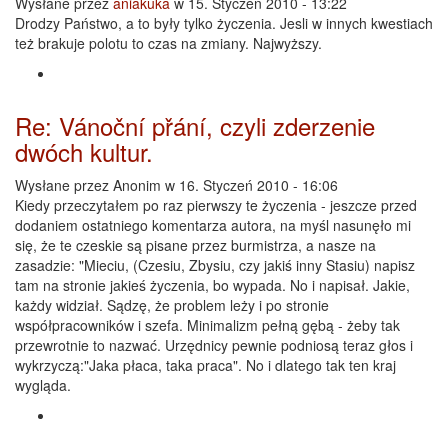
Wysłane przez
aniakuka
w 15. Styczeń 2010 - 13:22
Drodzy Państwo, a to były tylko życzenia. Jesli w innych kwestiach
też brakuje polotu to czas na zmiany. Najwyższy.
Re: Vánoční přání, czyli zderzenie
dwóch kultur.
Wysłane przez
Anonim
w 16. Styczeń 2010 - 16:06
Kiedy przeczytałem po raz pierwszy te życzenia - jeszcze przed
dodaniem ostatniego komentarza autora, na myśl nasunęło mi
się, że te czeskie są pisane przez burmistrza, a nasze na
zasadzie: "Mieciu, (Czesiu, Zbysiu, czy jakiś inny Stasiu) napisz
tam na stronie jakieś życzenia, bo wypada. No i napisał. Jakie,
każdy widział. Sądzę, że problem leży i po stronie
współpracowników i szefa. Minimalizm pełną gębą - żeby tak
przewrotnie to nazwać. Urzędnicy pewnie podniosą teraz głos i
wykrzyczą:"Jaka płaca, taka praca". No i dlatego tak ten kraj
wygląda.