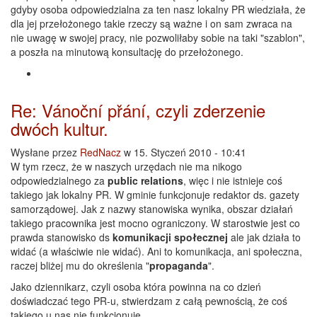
gdyby osoba odpowiedzialna za ten nasz lokalny PR wiedziała, że
dla jej przełożonego takie rzeczy są ważne i on sam zwraca na
nie uwagę w swojej pracy, nie pozwoliłaby sobie na taki "szablon",
a poszła na minutową konsultację do przełożonego.
Re: Vánoční přání, czyli zderzenie
dwóch kultur.
Wysłane przez
RedNacz
w 15. Styczeń 2010 - 10:41
W tym rzecz, że w naszych urzędach nie ma nikogo
odpowiedzialnego za
public relations
, więc i nie istnieje coś
takiego jak lokalny PR. W gminie funkcjonuje redaktor ds. gazety
samorządowej. Jak z nazwy stanowiska wynika, obszar działań
takiego pracownika jest mocno ograniczony. W starostwie jest co
prawda stanowisko ds
komunikacji społecznej
ale jak działa to
widać (a właściwie nie widać). Ani to komunikacja, ani społeczna,
raczej bliżej mu do określenia "
propaganda
".
Jako dziennikarz, czyli osoba która powinna na co dzień
doświadczać tego PR-u, stwierdzam z całą pewnością, że coś
takiego u nas nie funkcjonuje.