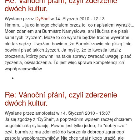
dwóch kultur.
Wysłane przez
DyShel
w 14. Styczeń 2010 - 12:13
Hmmm.... ja co innego chciałem przez to co napisałem wyrazić...
Moim zdaniem ani Burmistrz Namysłowa, ani Hlučina nie pisali
sami tych "życzeń". Może to co wyrażę będzie trochę wywrotne,
ale tak sądzę. Uważam bowiem, że Burmistrzowie nie piszą i nie
powinni pisać takich życzeń. Ja myślę, że to kwestia ludzi z
otoczenia, którzy powinni na takie sprawy zwracać uwagę, pisać
życzenia, oświadczenia. To jest więc sprawa kompetencji ich
współpracowników.
Re: Vánoční přání, czyli zderzenie
dwóch kultur.
Wysłane przez
amofosfat
w 14. Styczeń 2010 - 15:37
Ja się zgodzę z "DyShel", a poprzednim wpisem raczej chciałem
uogólnić całą sytuację. Pewne jest tylko jedno, że "dobry szef"
czyt. burmistrz ma zdolność do tworzenia dobrego zgranego
zespołu współpracowników. Nie chcę tutaj nikogo urażić, ale