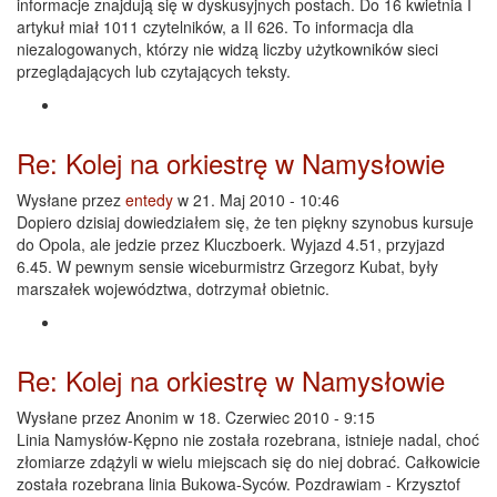
informacje znajdują się w dyskusyjnych postach. Do 16 kwietnia I
artykuł miał 1011 czytelników, a II 626. To informacja dla
niezalogowanych, którzy nie widzą liczby użytkowników sieci
przeglądających lub czytających teksty.
Re: Kolej na orkiestrę w Namysłowie
Wysłane przez
entedy
w 21. Maj 2010 - 10:46
Dopiero dzisiaj dowiedziałem się, że ten piękny szynobus kursuje
do Opola, ale jedzie przez Kluczboerk. Wyjazd 4.51, przyjazd
6.45. W pewnym sensie wiceburmistrz Grzegorz Kubat, były
marszałek województwa, dotrzymał obietnic.
Re: Kolej na orkiestrę w Namysłowie
Wysłane przez
Anonim
w 18. Czerwiec 2010 - 9:15
Linia Namysłów-Kępno nie została rozebrana, istnieje nadal, choć
złomiarze zdążyli w wielu miejscach się do niej dobrać. Całkowicie
została rozebrana linia Bukowa-Syców. Pozdrawiam - Krzysztof