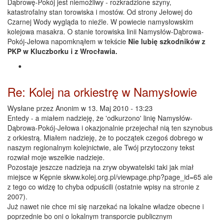
Dąbrowę-Pokój jest niemożliwy - rozkradzione szyny,
katastrofalny stan torowiska i mostów. Od strony Jełowej do
Czarnej Wody wygląda to nieźle. W powiecie namysłowskim
kolejowa masakra. O stanie torowiska linii Namysłów-Dąbrowa-
Pokój-Jełowa napomknąłem w tekście
Nie lubię szkodników z
PKP w Kluczborku i z Wrocławia.
Re: Kolej na orkiestrę w Namysłowie
Wysłane przez
Anonim
w 13. Maj 2010 - 13:23
Entedy - a miałem nadzieję, że 'odkurzono' linię Namysłów-
Dąbrowa-Pokój-Jełowa i okazjonalnie przejechał nią ten szynobus
z orkiestrą. Miałem nadzieję, że to początek czegoś dobrego w
naszym regionalnym kolejnictwie, ale Twój przytoczony tekst
rozwiał moje wszelkie nadzieje.
Pozostaje jeszcze nadzieja na zryw obywatelski taki jak miał
miejsce w Kępnie skww.kolej.org.pl/viewpage.php?page_id=65 ale
z tego co widzę to chyba odpuścili (ostatnie wpisy na stronie z
2007).
Już nawet nie chce mi się narzekać na lokalne władze obecne i
poprzednie bo oni o lokalnym transporcie publicznym