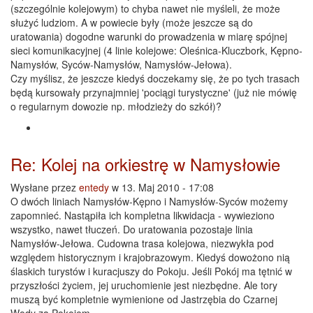
(szczególnie kolejowym) to chyba nawet nie myśleli, że może
służyć ludziom. A w powiecie były (może jeszcze są do
uratowania) dogodne warunki do prowadzenia w miarę spójnej
sieci komunikacyjnej (4 linie kolejowe: Oleśnica-Kluczbork, Kępno-
Namysłów, Syców-Namysłów, Namysłów-Jełowa).
Czy myślisz, że jeszcze kiedyś doczekamy się, że po tych trasach
będą kursowały przynajmniej 'pociągi turystyczne' (już nie mówię
o regularnym dowozie np. młodzieży do szkół)?
Re: Kolej na orkiestrę w Namysłowie
Wysłane przez
entedy
w 13. Maj 2010 - 17:08
O dwóch liniach Namysłów-Kępno i Namysłów-Syców możemy
zapomnieć. Nastąpiła ich kompletna likwidacja - wywieziono
wszystko, nawet tłuczeń. Do uratowania pozostaje linia
Namysłów-Jełowa. Cudowna trasa kolejowa, niezwykła pod
względem historycznym i krajobrazowym. Kiedyś dowożono nią
ślaskich turystów i kuracjuszy do Pokoju. Jeśli Pokój ma tętnić w
przyszłości życiem, jej uruchomienie jest niezbędne. Ale tory
muszą być kompletnie wymienione od Jastrzębia do Czarnej