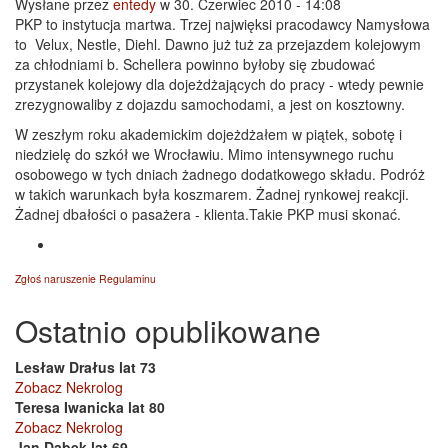
Wysłane przez
entedy
w 30. Czerwiec 2010 - 14:08
PKP to instytucja martwa. Trzej najwięksi pracodawcy Namysłowa
to Velux, Nestle, Diehl. Dawno już tuż za przejazdem kolejowym
za chłodniami b. Schellera powinno byłoby się zbudować
przystanek kolejowy dla dojeżdżających do pracy - wtedy pewnie
zrezygnowaliby z dojazdu samochodami, a jest on kosztowny.
W zeszłym roku akademickim dojeżdżałem w piątek, sobotę i
niedzielę do szkół we Wrocławiu. Mimo intensywnego ruchu
osobowego w tych dniach żadnego dodatkowego składu. Podróż
w takich warunkach była koszmarem. Żadnej rynkowej reakcji.
Żadnej dbałości o pasażera - klienta.Takie PKP musi skonać.
Zgłoś naruszenie Regulaminu
Ostatnio opublikowane
Lesław Drałus lat 73
Zobacz Nekrolog
Teresa Iwanicka lat 80
Zobacz Nekrolog
Jan Dąbek lat 69