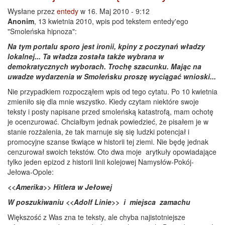
Wysłane przez
entedy
w 16. Maj 2010 - 9:12
Anonim
, 13 kwietnia 2010, wpis pod tekstem entedy'ego
"Smoleńska hipnoza":
Na tym portalu sporo jest ironii, kpiny z poczynań władzy
lokalnej... Ta władza została także wybrana w
demokratycznych wyborach. Trochę szacunku. Mając na
uwadze wydarzenia w Smoleńsku proszę wyciągać wnioski...
Nie przypadkiem rozpocząłem wpis od tego cytatu. Po 10 kwietnia
zmieniło się dla mnie wszystko. Kiedy czytam niektóre swoje
teksty i posty napisane przed smoleńską katastrofą, mam ochotę
je ocenzurować. Chciałbym jednak powiedzieć, że pisałem je w
stanie rozżalenia, że tak marnuje się się ludzki potencjał i
promocyjne szanse tkwiące w historii tej ziemi. Nie będę jednak
cenzurował swoich tekstów. Oto dwa moje arytkuły opowiadające
tylko jeden epizod z historii linii kolejowej Namysłów-Pokój-
Jełowa-Opole:
<<Amerika>> Hitlera w Jełowej
W poszukiwaniu <<Adolf Linie>> i miejsca
zamachu
Większość z Was zna te teksty, ale chyba najistotniejsze