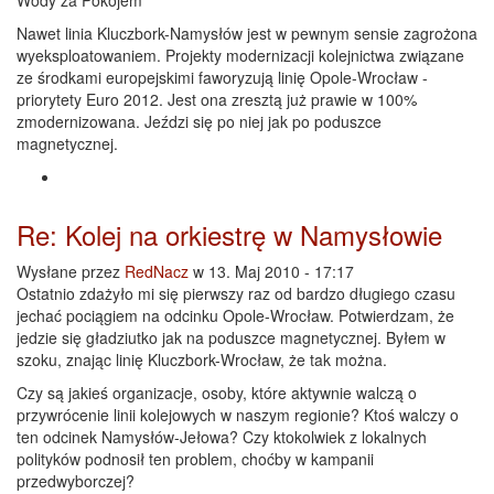
Wody za Pokojem
Nawet linia Kluczbork-Namysłów jest w pewnym sensie zagrożona
wyeksploatowaniem. Projekty modernizacji kolejnictwa związane
ze środkami europejskimi faworyzują linię Opole-Wrocław -
priorytety Euro 2012. Jest ona zresztą już prawie w 100%
zmodernizowana. Jeździ się po niej jak po poduszce
magnetycznej.
Re: Kolej na orkiestrę w Namysłowie
Wysłane przez
RedNacz
w 13. Maj 2010 - 17:17
Ostatnio zdażyło mi się pierwszy raz od bardzo długiego czasu
jechać pociągiem na odcinku Opole-Wrocław. Potwierdzam, że
jedzie się gładziutko jak na poduszce magnetycznej. Byłem w
szoku, znając linię Kluczbork-Wrocław, że tak można.
Czy są jakieś organizacje, osoby, które aktywnie walczą o
przywrócenie linii kolejowych w naszym regionie? Ktoś walczy o
ten odcinek Namysłów-Jełowa? Czy ktokolwiek z lokalnych
polityków podnosił ten problem, choćby w kampanii
przedwyborczej?