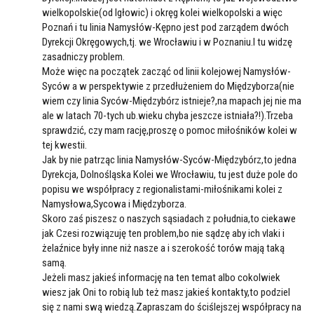
wielkopolskie(od Igłowic) i okręg kolei wielkopolski a więc
Poznań i tu linia Namysłów-Kępno jest pod zarządem dwóch
Dyrekcji Okręgowych,tj. we Wrocławiu i w Poznaniu.I tu widzę
zasadniczy problem.
Może więc na początek zacząć od linii kolejowej Namysłów-
Syców a w perspektywie z przedłużeniem do Międzyborza(nie
wiem czy linia Syców-Międzybórz istnieje?,na mapach jej nie ma
ale w latach 70-tych ub.wieku chyba jeszcze istniała?!).Trzeba
sprawdzić, czy mam rację,proszę o pomoc miłośników kolei w
tej kwestii.
Jak by nie patrząc linia Namysłów-Syców-Międzybórz,to jedna
Dyrekcja, Dolnośląska Kolei we Wrocławiu, tu jest duże pole do
popisu we współpracy z regionalistami-miłośnikami kolei z
Namysłowa,Sycowa i Międzyborza.
Skoro zaś piszesz o naszych sąsiadach z południa,to ciekawe
jak Czesi rozwiązuję ten problem,bo nie sądzę aby ich vlaki i
żelaźnice były inne niż nasze a i szerokość torów mają taką
samą.
Jeżeli masz jakieś informację na ten temat albo cokolwiek
wiesz jak Oni to robią lub też masz jakieś kontakty,to podziel
się z nami swą wiedzą.Zapraszam do ściślejszej współpracy na