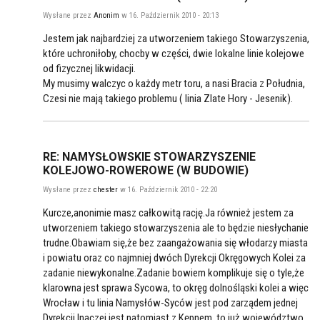
Wysłane przez
Anonim
w 16. Październik 2010 - 20:13
Jestem jak najbardziej za utworzeniem takiego Stowarzyszenia,
które uchroniłoby, chocby w części, dwie lokalne linie kolejowe
od fizycznej likwidacji.
My musimy walczyc o każdy metr toru, a nasi Bracia z Południa,
Czesi nie mają takiego problemu ( linia Zlate Hory - Jesenik).
RE: NAMYSŁOWSKIE STOWARZYSZENIE
KOLEJOWO-ROWEROWE (W BUDOWIE)
Wysłane przez
chester
w 16. Październik 2010 - 22:20
Kurcze,anonimie masz całkowitą rację.Ja również jestem za
utworzeniem takiego stowarzyszenia ale to będzie niesłychanie
trudne.Obawiam się,że bez zaangażowania się włodarzy miasta
i powiatu oraz co najmniej dwóch Dyrekcji Okręgowych Kolei za
zadanie niewykonalne.Zadanie bowiem komplikuje się o tyle,że
klarowna jest sprawa Sycowa, to okręg dolnośląski kolei a więc
Wrocław i tu linia Namysłów-Syców jest pod zarządem jednej
Dyrekcji.Inaczej jest natomiast z Kępnem, to już województwo