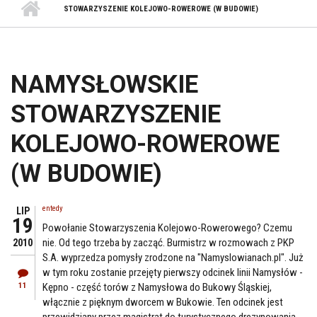
STOWARZYSZENIE KOLEJOWO-ROWEROWE (W BUDOWIE)
NAMYSŁOWSKIE
STOWARZYSZENIE
KOLEJOWO-ROWEROWE
(W BUDOWIE)
entedy
LIP
19
Powołanie Stowarzyszenia Kolejowo-Rowerowego? Czemu
nie. Od tego trzeba by zacząć. Burmistrz w rozmowach z PKP
2010
S.A. wyprzedza pomysły zrodzone na "Namyslowianach.pl". Już
w tym roku zostanie przejęty pierwszy odcinek linii Namysłów -
11
Kępno - część torów z Namysłowa do Bukowy Śląskiej,
włącznie z pięknym dworcem w Bukowie. Ten odcinek jest