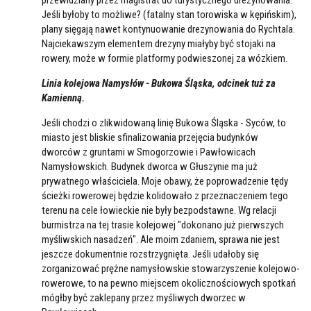
przewidziany przez magistrat do turystycznego drezynowania.
Jeśli byłoby to możliwe? (fatalny stan torowiska w kępińskim),
plany sięgają nawet kontynuowanie drezynowania do Rychtala.
Najciekawszym elementem drezyny miałyby być stojaki na
rowery, może w formie platformy podwieszonej za wózkiem.
Linia kolejowa Namysłów - Bukowa Śląska, odcinek tuż za
Kamienną.
Jeśli chodzi o zlikwidowaną linię Bukowa Śląska - Syców, to
miasto jest bliskie sfinalizowania przejęcia budynków
dworców z gruntami w Smogorzowie i Pawłowicach
Namysłowskich. Budynek dworca w Głuszynie ma już
prywatnego właściciela. Moje obawy, że poprowadzenie tędy
ścieżki rowerowej będzie kolidowało z przeznaczeniem tego
terenu na cele łowieckie nie były bezpodstawne. Wg relacji
burmistrza na tej trasie kolejowej "dokonano już pierwszych
myśliwskich nasadzeń". Ale moim zdaniem, sprawa nie jest
jeszcze dokumentnie rozstrzygnięta. Jeśli udałoby się
zorganizować prężne namysłowskie stowarzyszenie kolejowo-
rowerowe, to na pewno miejscem okolicznościowych spotkań
mógłby być zaklepany przez myśliwych dworzec w