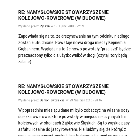
RE: NAMYSŁOWSKIE STOWARZYSZENIE
KOLEJOWO-ROWEROWE (W BUDOWIE)
Wysłane przez
Ryczyn
w 19. Lipiec 2010 - 22:19
Zapowiada się na to, że drezynowanie na tym odcinku niedługo
zostanie utrudnione. Powstaje nowa droga miedzy Kępnem a
Grębaninem. Wygląda na to że nowo powstały "przejazd" będzie
przeznaczony tylko dla użytkowników drogi (czytaj: tory będą
zalane).
RE: NAMYSŁOWSKIE STOWARZYSZENIE
KOLEJOWO-ROWEROWE (W BUDOWIE)
Wysłane przez
Demon Zwodziciel
w 23. Sierpień 2010 - 20:46
W poprzednim miesiącu dane mi było zobaczyć na własne oczy
ścieżki rowerowe, które powstały w miejscu nieczynnych linii
kolejowych w okolicach Ząbkowic Śląskich. Są to wąskie pasy
asfaltu, idealne do jazdy rowerem. Nie łudźmy się, że którąś z
nieczynnych namysłowskich linii kolejowych pojedzie jeszcze