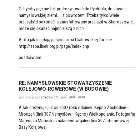
Oj byłoby pięknie tak podrezynować do Rychtala, do dawnej
namysłowskiej ziemi... i z powrotem. Trzeba tylko wiele
przeszkód pokonać, a zaasfaltowany przejazd w Skoroszowie,
może się okazać najmniejszą z nich.
A oto jak działają pasjonaci na Grabowskiej Toczce:
http://seba.lisek.org.pl/page/index.php
pozdrawiam
RE: NAMYSŁOWSKIE STOWARZYSZENIE
KOLEJOWO-ROWEROWE (W BUDOWIE)
Wysłane przez
entedy
w 19. Lipiec 2010 - 20:40
A tak drezynują już od 2007 roku odcinek Kępno Zachodnie -
Mroczeń (linii 307 Namysłów - Kępno) Wielkopolanie. Fotografię
Mateusza Matusika znalazłem w galerii linii 307 Internetowej
Bazy Kolejowej.