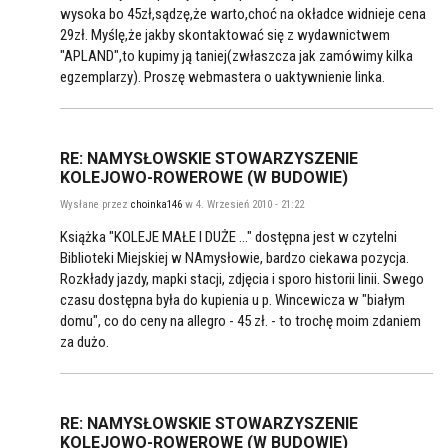
wysoka bo 45zł,sądzę,że warto,choć na okładce widnieje cena
29zł. Myślę,że jakby skontaktować się z wydawnictwem
"APLAND",to kupimy ją taniej(zwłaszcza jak zamówimy kilka
egzemplarzy). Proszę webmastera o uaktywnienie linka.
RE: NAMYSŁOWSKIE STOWARZYSZENIE
KOLEJOWO-ROWEROWE (W BUDOWIE)
Wysłane przez
choinka146
w 4. Wrzesień 2010 - 21:22
Książka "KOLEJE MAŁE I DUŻE ..." dostępna jest w czytelni
Biblioteki Miejskiej w NAmysłowie, bardzo ciekawa pozycja.
Rozkłady jazdy, mapki stacji, zdjęcia i sporo historii linii. Swego
czasu dostępna była do kupienia u p. Wincewicza w "białym
domu", co do ceny na allegro - 45 zł. - to trochę moim zdaniem
za dużo.
RE: NAMYSŁOWSKIE STOWARZYSZENIE
KOLEJOWO-ROWEROWE (W BUDOWIE)