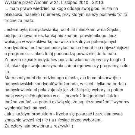
Wysłane przez
Anonim
w 24. Listopad 2010 - 22:10
... mam prawo wiedzieć na kogo oddaję swój głos. Buzia na
plakaciku, hasełko i numerek, przy którym należy postawić "x" to
troche za mało.
Jestem byłą namysłowianką, od 4 lat mieszkam w na Śląsku,
będąc tu nową mieszkanką nie znałam prawie nikogo, lecz
wpisując w wyszukiwarkę nazwiska lokalnych potencjalnych
kandydatów, można coś poczytać na ich temat i co najważniejsze
o programie... Jakoś tutaj podchodzą poważniej do tematu.
Znaczna część kandydatów posiada własne strony czy blogi od
lat, ukazując swoje poczynania samorządowe czy programy, cele
itp.
Mam sentyment do rodzinnego miasta, ale to co obserwuję u
namysłowskich kandydatów to żenada, w sieci - tylko na portalu
namyslowianie.pl pokazują się jak zbliżają się wybory, a potem
mają wszystkich głęboko w d..., przecież to ignoranci, jak im
można zaufać - a potem dziwią się, że są niezauważeni i wyborcy
wybierają tych samych.
Jak z każdym produktem - trzeba się pokazać i zareklamować
znacznie wcześniej nie na miesiąc przed wyborami.
Za cztery lata powtórka z rozrywki :)