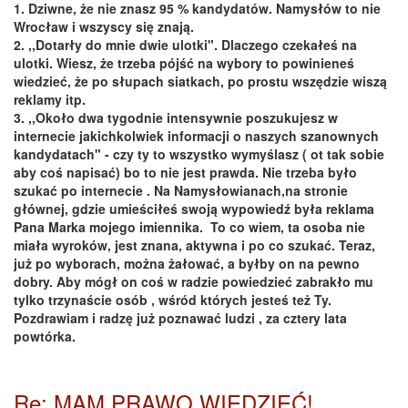
1. Dziwne, że nie znasz 95 % kandydatów. Namysłów to nie
Wrocław i wszyscy się znają.
2. ,,Dotarły do mnie dwie ulotki". Dlaczego czekałeś na
ulotki. Wiesz, że trzeba pójść na wybory to powinieneś
wiedzieć, że po słupach siatkach, po prostu wszędzie wiszą
reklamy itp.
3. ,,Około dwa tygodnie intensywnie poszukujesz w
internecie jakichkolwiek informacji o naszych szanownych
kandydatach" - czy ty to wszystko wymyślasz ( ot tak sobie
aby coś napisać) bo to nie jest prawda. Nie trzeba było
szukać po internecie . Na Namysłowianach,na stronie
głównej, gdzie umieściłeś swoją wypowiedź była reklama
Pana Marka mojego imiennika. To co wiem, ta osoba nie
miała wyroków, jest znana, aktywna i po co szukać. Teraz,
już po wyborach, można żałować, a byłby on na pewno
dobry. Aby mógł on coś w radzie powiedzieć zabrakło mu
tylko trzynaście osób , wśród których jesteś też Ty.
Pozdrawiam i radzę już poznawać ludzi , za cztery lata
powtórka.
Re: MAM PRAWO WIEDZIEĆ!