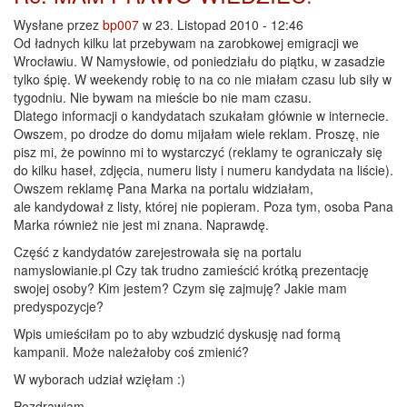
Wysłane przez
bp007
w 23. Listopad 2010 - 12:46
Od ładnych kilku lat przebywam na zarobkowej emigracji we
Wrocławiu. W Namysłowie, od poniedziału do piątku, w zasadzie
tylko śpię. W weekendy robię to na co nie miałam czasu lub siły w
tygodniu. Nie bywam na mieście bo nie mam czasu.
Dlatego informacji o kandydatach szukałam głównie w internecie.
Owszem, po drodze do domu mijałam wiele reklam. Proszę, nie
pisz mi, że powinno mi to wystarczyć (reklamy te ograniczały się
do kilku haseł, zdjęcia, numeru listy i numeru kandydata na liście).
Owszem reklamę Pana Marka na portalu widziałam,
ale kandydował z listy, której nie popieram. Poza tym, osoba Pana
Marka również nie jest mi znana. Naprawdę.
Część z kandydatów zarejestrowała się na portalu
namyslowianie.pl Czy tak trudno zamieścić krótką prezentację
swojej osoby? Kim jestem? Czym się zajmuję? Jakie mam
predyspozycje?
Wpis umieściłam po to aby wzbudzić dyskusję nad formą
kampanii. Może należałoby coś zmienić?
W wyborach udział wzięłam :)
Pozdrawiam