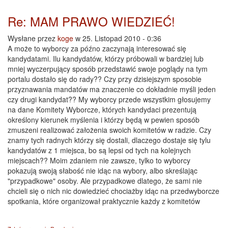
Re: MAM PRAWO WIEDZIEĆ!
Wysłane przez
koge
w 25. Listopad 2010 - 0:36
A może to wyborcy za późno zaczynają interesować się
kandydatami. Ilu kandydatów, którzy próbowali w bardziej lub
mniej wyczerpujący sposób przedstawić swoje poglądy na tym
portalu dostało się do rady?? Czy przy dzisiejszym sposobie
przyznawania mandatów ma znaczenie co dokładnie myśli jeden
czy drugi kandydat?? My wyborcy przede wszystkim głosujemy
na dane Komitety Wyborcze, których kandydaci prezentują
określony kierunek myślenia i którzy będą w pewien sposób
zmuszeni realizować założenia swoich komitetów w radzie. Czy
znamy tych radnych którzy się dostali, dlaczego dostaje się tylu
kandydatów z 1 miejsca, bo są lepsi od tych na kolejnych
miejscach?? Moim zdaniem nie zawsze, tylko to wyborcy
pokazują swoją słabość nie idąc na wybory, albo skreślając
"przypadkowe" osoby. Ale przypadkowe dlatego, że sami nie
chcieli się o nich nic dowiedzieć chociażby idąc na przedwyborcze
spotkania, które organizował praktycznie każdy z komitetów