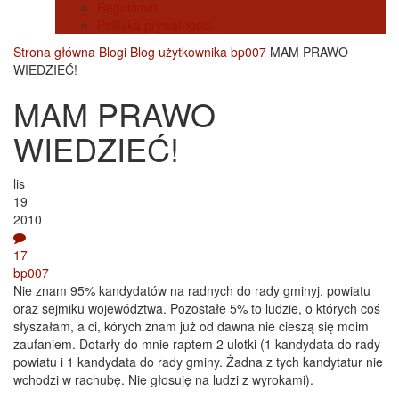
Regulamin
Polityka prywatności
Strona główna
Blogi
Blog użytkownika bp007
MAM PRAWO
WIEDZIEĆ!
MAM PRAWO
WIEDZIEĆ!
lis
19
2010
17
bp007
Nie znam 95% kandydatów na radnych do rady gminyj, powiatu
oraz sejmiku województwa. Pozostałe 5% to ludzie, o których coś
słyszałam, a ci, kórych znam już od dawna nie cieszą się moim
zaufaniem. Dotarły do mnie raptem 2 ulotki (1 kandydata do rady
powiatu i 1 kandydata do rady gminy. Żadna z tych kandytatur nie
wchodzi w rachubę. Nie głosuję na ludzi z wyrokami).