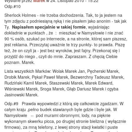
Wysłane przez
Marek
w 24. Listopad 2010 - 15:22
Odp.#10
Sherlock Holmes - nie trzeba dochodzenia. Tak, to ja jestem na
tym zdjęciu z podniesiąną ręką i nie pisałem jako anonim - tak jak
Ty.
Napisałem specjalnie w takiej formie
, wyjaśniając
dokładnie w punktach , że : mieszkać w Namysłowie i nie znać
90 % osób, szukać po internecie, a na stronie, której sam piszesz,
jest reklama. Przeczytaj uważnie te trzy punkty- to prawda. Piszę
też, że on czyli ja - jest bez wyroków, jest fajny. Przekonaj się i
przyjdź do niego , czyli do mnie. Zapraszam. Z chęcią Ciebie
poznam. Marek.
Lista wszystkich Marków: Wolak Marek Jan, Pęcherski Marek,
Drobik Marek, Pękał Paweł Marek, Bezwerchny Tadeusz Marek,
Rudziński Kamil Marek, Staszewski Marek, Marek Edward,
Wiśniewski Marek, Sroga Marek, Głąb Dariusz Marek i cgyba
Jasinowski Marek.
Odp.#9 Prawda wypowiedzi z którą się całkowicie zgadzam. W
całym kraju ,pełno budek stawianych byle gdzie i byle jak. W
Namysłowie -- pod murami obronnymi, lody, na pięknie
wykonanym skwerku picca, po drugiej stronie bielizna ( wyłącznie
firmowa), za mną telefony, z lewej strony stacji kwiatki i puste