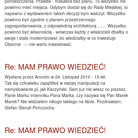
pomieszczenia. Prawda - makabra bez planu. To wszystko nie
powinno mieć miejsca. Gdybym dostał się do Rady Miejskiej, to
napewno z wydawaniem takich decyzji bym walczył. Wszystko
powinno być zgodne z planem przestrzennego
zagospodarowania, z odpowiednią architekturą ....... Wszystko
powinno być własnością - wówczas każdy z właścicieli dbałby o
swoje i stale modernizował, bo wiedziałby w co inwestuje.
Obecnie --- nie warto inwestować.
Re: MAM PRAWO WIEDZIEĆ!
Wysłane przez
Anonim
w 24. Listopad 2010 - 15:46
Tak się człowieku zapętliłeś w swojej manipulacji na
namyslowianie.pl, jak Kaczyński. Sam już nie wiesz co piszesz,
Panie Marku imienniku Pana Marka, czy nazywa się Pan Marek
Marek? Nie widziałem nikogo takiego na liście. Pozdrawiam,
Stefan Stenaf-Pończocha
Re: MAM PRAWO WIEDZIEĆ!