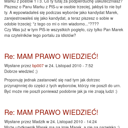
Marku z postów 1 i 3. Co ty tutaj za podpierduchę uskuteczniasz?
Piszesz o Panu Marku z PiS-u w osobie trzeciej, jakbyś to nie był
ty. A wypowiadałeś się podczas wyborów jako kandydat Marek,
zarejestrowałeś się jako kandydat, a teraz piszesz o sobie w
odobie trzeciej: "z tego co mi o nim wiadomo..."????
Czy Was już w tym PiS-ie wszystkich pogięło, czy tylko Pan Marek
ma czytelników tego portalu za idiotów?
Re: MAM PRAWO WIEDZIEĆ!
Wysłane przez
bp007
w 24. Listopad 2010 - 7:52
Dobrze wiedzieć ;)
Proponuję jednak zastanowić się nad tym jak dotrzec
przynajmniej do części z tych wyborców, którzy nie poszli do urn.
Być może nie poszli ponieważ podobnie jak ja nie znają ludzi :)
Re: MAM PRAWO WIEDZIEĆ!
Wysłane przez
Madzik
w 24. Listopad 2010 - 14:24
Może użytkownik Marek ma na imię Marek, a nie na nazwisko ;)