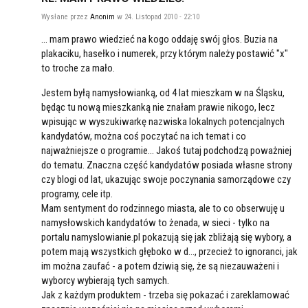
Wysłane przez
Anonim
w 24. Listopad 2010 - 22:10
... mam prawo wiedzieć na kogo oddaję swój głos. Buzia na
plakaciku, hasełko i numerek, przy którym należy postawić "x"
to troche za mało.
Jestem byłą namysłowianką, od 4 lat mieszkam w na Śląsku,
będąc tu nową mieszkanką nie znałam prawie nikogo, lecz
wpisując w wyszukiwarkę nazwiska lokalnych potencjalnych
kandydatów, można coś poczytać na ich temat i co
najważniejsze o programie... Jakoś tutaj podchodzą poważniej
do tematu. Znaczna część kandydatów posiada własne strony
czy blogi od lat, ukazując swoje poczynania samorządowe czy
programy, cele itp.
Mam sentyment do rodzinnego miasta, ale to co obserwuję u
namysłowskich kandydatów to żenada, w sieci - tylko na
portalu namyslowianie.pl pokazują się jak zbliżają się wybory, a
potem mają wszystkich głęboko w d..., przecież to ignoranci, jak
im można zaufać - a potem dziwią się, że są niezauważeni i
wyborcy wybierają tych samych.
Jak z każdym produktem - trzeba się pokazać i zareklamować