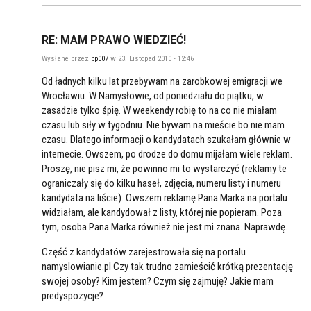
RE: MAM PRAWO WIEDZIEĆ!
Wysłane przez
bp007
w 23. Listopad 2010 - 12:46
Od ładnych kilku lat przebywam na zarobkowej emigracji we
Wrocławiu. W Namysłowie, od poniedziału do piątku, w
zasadzie tylko śpię. W weekendy robię to na co nie miałam
czasu lub siły w tygodniu. Nie bywam na mieście bo nie mam
czasu. Dlatego informacji o kandydatach szukałam głównie w
internecie. Owszem, po drodze do domu mijałam wiele reklam.
Proszę, nie pisz mi, że powinno mi to wystarczyć (reklamy te
ograniczały się do kilku haseł, zdjęcia, numeru listy i numeru
kandydata na liście). Owszem reklamę Pana Marka na portalu
widziałam, ale kandydował z listy, której nie popieram. Poza
tym, osoba Pana Marka również nie jest mi znana. Naprawdę.
Część z kandydatów zarejestrowała się na portalu
namyslowianie.pl Czy tak trudno zamieścić krótką prezentację
swojej osoby? Kim jestem? Czym się zajmuję? Jakie mam
predyspozycje?