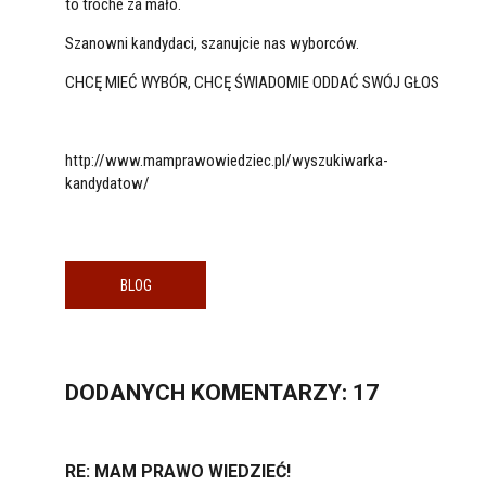
to troche za mało.
Szanowni kandydaci, szanujcie nas wyborców.
CHCĘ MIEĆ WYBÓR, CHCĘ ŚWIADOMIE ODDAĆ SWÓJ GŁOS
http://www.mamprawowiedziec.pl/wyszukiwarka-
kandydatow/
BLOG
DODANYCH
KOMENTARZY
: 17
RE: MAM PRAWO WIEDZIEĆ!