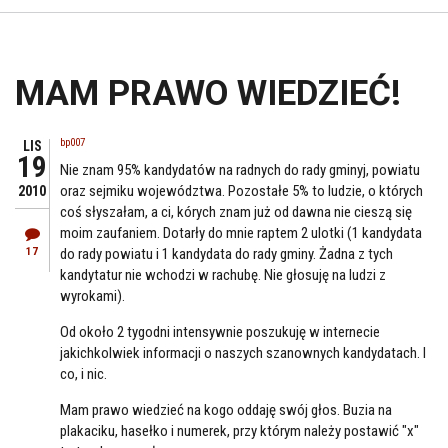
MAM PRAWO WIEDZIEĆ!
bp007
LIS
19
Nie znam 95% kandydatów na radnych do rady gminyj, powiatu
oraz sejmiku województwa. Pozostałe 5% to ludzie, o których
2010
coś słyszałam, a ci, kórych znam już od dawna nie cieszą się
moim zaufaniem. Dotarły do mnie raptem 2 ulotki (1 kandydata
17
do rady powiatu i 1 kandydata do rady gminy. Żadna z tych
kandytatur nie wchodzi w rachubę. Nie głosuję na ludzi z
wyrokami).
Od około 2 tygodni intensywnie poszukuję w internecie
jakichkolwiek informacji o naszych szanownych kandydatach. I
co, i nic.
Mam prawo wiedzieć na kogo oddaję swój głos. Buzia na
plakaciku, hasełko i numerek, przy którym należy postawić "x"