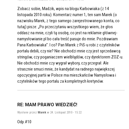
Zobacz sobie, Madzik, wpis na blogu Karbowiaka (z 14
listopada 2010 roku). Komentarz numer 1, ten sam Marek (o
nazwisku Marek, z tego samego zarejestrowanego konta, co
tutaj) pisze: „Po przeczytaniu wszystkiego wiem, że głos
oddasz na mnie, czyli tą osobę, co jest na reklamie głównej-
namysłowianie.pl bo cała treść pasuje do mnie. Pozdrawiam
Pana Karbowiaka”. I co? Pan Marek z PiS-u robi z czytelników
portalu debili, czy nie? Nie obchodzi mnie czy jest sprzedawcą
stringów, czy poganiaczem wielbłądów, czy dyrektorem ZOZ-u.
Nie obchodzi mnie czy wygrał wybory, czy przegrał. Ale
strasznie smuci mnie, że kandydat na radnego największej
opozycyjnej partii w Polsce ma mieszkańców Namysłowa i
czytelników tego portalu za kompletnych kretynów.
RE: MAM PRAWO WIEDZIEĆ!
Wysłane przez
Marek
w 24. Listopad 2010 - 15:22
Odp.#10