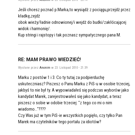
Jeśli chcesz poznać p.Marka,to wysiądż z pociągu,przejdż przez
kładkę,zejdż
obok wieży/ładnie odnowionej/i wejdż do budki/zakłócającej
widok i harmonię/.
Kup stringi i rajstopy i tak poznasz sympatycznego pana M.
RE: MAM PRAWO WIEDZIEĆ!
Wysłane przez
Anonim
w 23. Listopad 2010 - 21:39
Marku z postów 1 i 3. Co ty tutaj za podpierduchę
uskuteczniasz? Piszesz o Panu Marku z PiS-u w osobie trzeciej,
jakbyś to nie był ty. A wypowiadałeś się podczas wyborów jako
kandydat Marek, zarejestrowałeś się jako kandydat, a teraz
piszesz o sobie w odobie trzeciej: "z tego co mi o nim
wiadomo..."????
Czy Was już w tym PiS-ie wszystkich pogięło, czy tylko Pan
Marek ma czytelników tego portalu za idiotów?