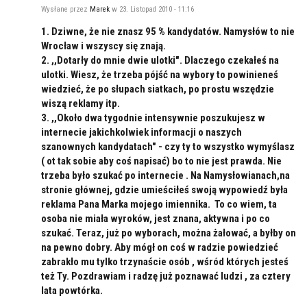
Wysłane przez
Marek
w 23. Listopad 2010 - 11:16
1. Dziwne, że nie znasz 95 % kandydatów. Namysłów to nie
Wrocław i wszyscy się znają.
2. ,,Dotarły do mnie dwie ulotki". Dlaczego czekałeś na
ulotki. Wiesz, że trzeba pójść na wybory to powinieneś
wiedzieć, że po słupach siatkach, po prostu wszędzie
wiszą reklamy itp.
3. ,,Około dwa tygodnie intensywnie poszukujesz w
internecie jakichkolwiek informacji o naszych
szanownych kandydatach" - czy ty to wszystko wymyślasz
( ot tak sobie aby coś napisać) bo to nie jest prawda. Nie
trzeba było szukać po internecie . Na Namysłowianach,na
stronie głównej, gdzie umieściłeś swoją wypowiedź była
reklama Pana Marka mojego imiennika. To co wiem, ta
osoba nie miała wyroków, jest znana, aktywna i po co
szukać. Teraz, już po wyborach, można żałować, a byłby on
na pewno dobry. Aby mógł on coś w radzie powiedzieć
zabrakło mu tylko trzynaście osób , wśród których jesteś
też Ty. Pozdrawiam i radzę już poznawać ludzi , za cztery
lata powtórka.