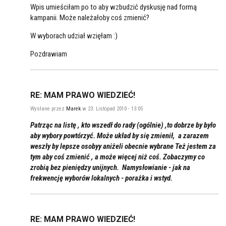
Wpis umieściłam po to aby wzbudzić dyskusję nad formą
kampanii. Może należałoby coś zmienić?
W wyborach udział wzięłam :)
Pozdrawiam
RE: MAM PRAWO WIEDZIEĆ!
Wysłane przez
Marek
w 23. Listopad 2010 - 13:05
Patrząc na listę , kto wszedł do rady (ogólnie) ,to dobrze by było
aby wybory powtórzyć. Może układ by się zmienił, a zarazem
weszły by lepsze osobyy aniżeli obecnie wybrane Też jestem za
tym aby coś zmienić , a może więcej niż coś. Zobaczymy co
zrobią bez pieniędzy unijnych. Namysłowianie - jak na
frekwencję wyborów lokalnych - porażka i wstyd.
RE: MAM PRAWO WIEDZIEĆ!