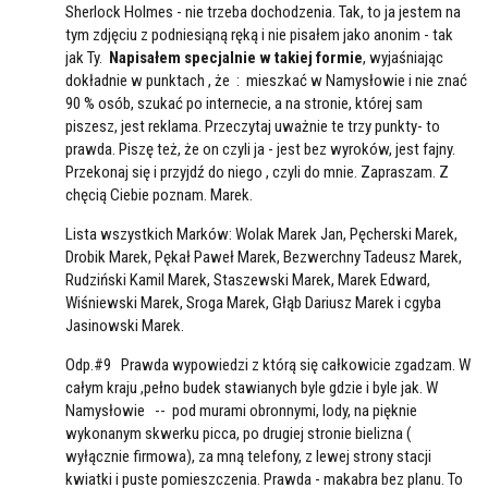
Sherlock Holmes - nie trzeba dochodzenia. Tak, to ja jestem na
tym zdjęciu z podniesiąną ręką i nie pisałem jako anonim - tak
jak Ty.
Napisałem specjalnie w takiej formie
, wyjaśniając
dokładnie w punktach , że : mieszkać w Namysłowie i nie znać
90 % osób, szukać po internecie, a na stronie, której sam
piszesz, jest reklama. Przeczytaj uważnie te trzy punkty- to
prawda. Piszę też, że on czyli ja - jest bez wyroków, jest fajny.
Przekonaj się i przyjdź do niego , czyli do mnie. Zapraszam. Z
chęcią Ciebie poznam. Marek.
Lista wszystkich Marków: Wolak Marek Jan, Pęcherski Marek,
Drobik Marek, Pękał Paweł Marek, Bezwerchny Tadeusz Marek,
Rudziński Kamil Marek, Staszewski Marek, Marek Edward,
Wiśniewski Marek, Sroga Marek, Głąb Dariusz Marek i cgyba
Jasinowski Marek.
Odp.#9 Prawda wypowiedzi z którą się całkowicie zgadzam. W
całym kraju ,pełno budek stawianych byle gdzie i byle jak. W
Namysłowie -- pod murami obronnymi, lody, na pięknie
wykonanym skwerku picca, po drugiej stronie bielizna (
wyłącznie firmowa), za mną telefony, z lewej strony stacji
kwiatki i puste pomieszczenia. Prawda - makabra bez planu. To