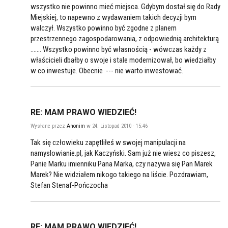
wszystko nie powinno mieć miejsca. Gdybym dostał się do Rady
Miejskiej, to napewno z wydawaniem takich decyzji bym
walczył. Wszystko powinno być zgodne z planem
przestrzennego zagospodarowania, z odpowiednią architekturą
....... Wszystko powinno być własnością - wówczas każdy z
właścicieli dbałby o swoje i stale modernizował, bo wiedziałby
w co inwestuje. Obecnie --- nie warto inwestować.
RE: MAM PRAWO WIEDZIEĆ!
Wysłane przez
Anonim
w 24. Listopad 2010 - 15:46
Tak się człowieku zapętliłeś w swojej manipulacji na
namyslowianie.pl, jak Kaczyński. Sam już nie wiesz co piszesz,
Panie Marku imienniku Pana Marka, czy nazywa się Pan Marek
Marek? Nie widziałem nikogo takiego na liście. Pozdrawiam,
Stefan Stenaf-Pończocha
RE: MAM PRAWO WIEDZIEĆ!