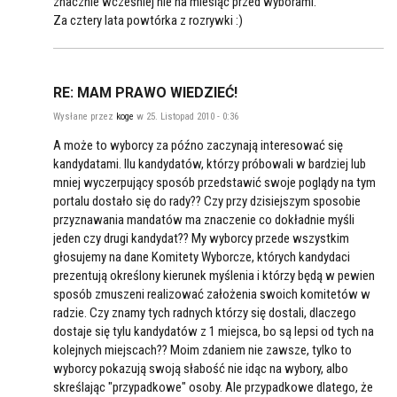
znacznie wcześniej nie na miesiąc przed wyborami.
Za cztery lata powtórka z rozrywki :)
RE: MAM PRAWO WIEDZIEĆ!
Wysłane przez
koge
w 25. Listopad 2010 - 0:36
A może to wyborcy za późno zaczynają interesować się
kandydatami. Ilu kandydatów, którzy próbowali w bardziej lub
mniej wyczerpujący sposób przedstawić swoje poglądy na tym
portalu dostało się do rady?? Czy przy dzisiejszym sposobie
przyznawania mandatów ma znaczenie co dokładnie myśli
jeden czy drugi kandydat?? My wyborcy przede wszystkim
głosujemy na dane Komitety Wyborcze, których kandydaci
prezentują określony kierunek myślenia i którzy będą w pewien
sposób zmuszeni realizować założenia swoich komitetów w
radzie. Czy znamy tych radnych którzy się dostali, dlaczego
dostaje się tylu kandydatów z 1 miejsca, bo są lepsi od tych na
kolejnych miejscach?? Moim zdaniem nie zawsze, tylko to
wyborcy pokazują swoją słabość nie idąc na wybory, albo
skreślając "przypadkowe" osoby. Ale przypadkowe dlatego, że