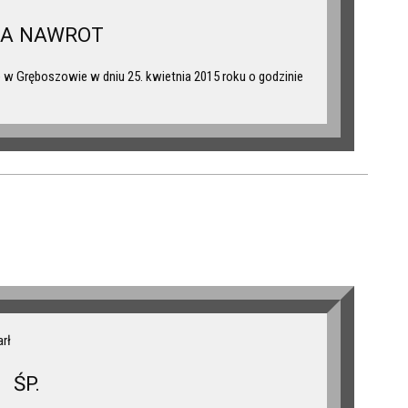
IA NAWROT
w Gręboszowie w dniu 25. kwietnia 2015 roku o godzinie
arł
ŚP.