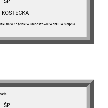
ŚP.
A KOSTECKA
e się w Kościele w Gręboszowie w dniu 14. sierpnia
marła
ŚP.