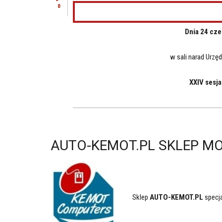
0
Dnia 24 cze
w sali narad Urz
XXIV sesj
AUTO-KEMOT.PL SKLEP M
Sklep
AUTO-KEMOT.PL
specja