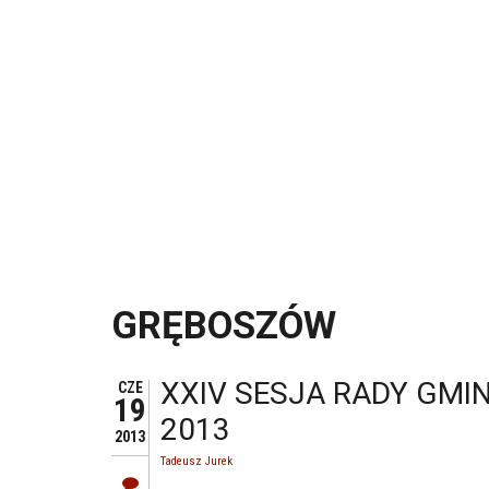
GRĘBOSZÓW
XXIV SESJA RADY GMI
CZE
19
2013
2013
Tadeusz Jurek