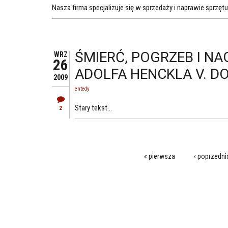
Nasza firma specjalizuje się w sprzedaży i naprawie sprzę
ŚMIERĆ, POGRZEB I N
WRZ
26
ADOLFA HENCKLA V. 
2009
entedy
Stary tekst...
2
« pierwsza
‹ poprzedni
STRONY