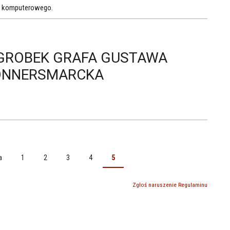
tu komputerowego.
AGROBEK GRAFA GUSTAWA
DONNERSMARCKA
a
1
2
3
4
5
Zgłoś naruszenie Regulaminu