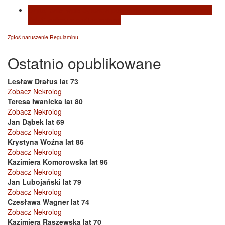
Czytaj dalej
wpis Sytuacja powodziowa w namysłowskiem.
Pokój walczy z podtopieniami
Zgłoś naruszenie Regulaminu
Ostatnio opublikowane
Lesław Drałus lat 73
Zobacz Nekrolog
Teresa Iwanicka lat 80
Zobacz Nekrolog
Jan Dąbek lat 69
Zobacz Nekrolog
Krystyna Woźna lat 86
Zobacz Nekrolog
Kazimiera Komorowska lat 96
Zobacz Nekrolog
Jan Lubojański lat 79
Zobacz Nekrolog
Czesława Wagner lat 74
Zobacz Nekrolog
Kazimiera Raszewska lat 70