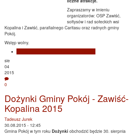
liczne atrakcje.
Zapraszamy w imieniu
organizatorów: OSP Zawiść,
sołtysów i rad sołeckich wsi
Kopalina i Zawiść, parafialnego Caritasu oraz radnych gminy
Pokój.
Wstęp wolny.
Czytaj dalej
wpis Dzień Dziecka w Zawiści
sie
04
2015
0
Dożynki Gminy Pokój - Zawiść-
Kopalina 2015
Tadeusz Jurek
30.08.2015 - 12:45
Gmina Pokój w tym roku
Dożynki
obchodzić będzie 30. sierpnia