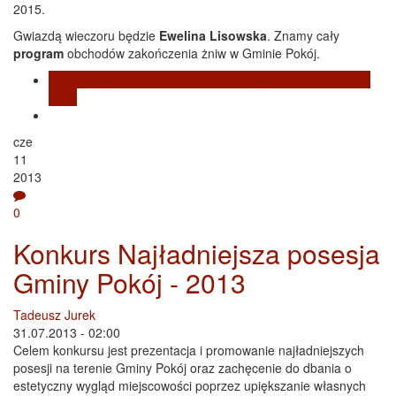
2015.
Gwiazdą wieczoru będzie
Ewelina Lisowska
. Znamy cały
program
obchodów zakończenia żniw w Gminie Pokój.
Czytaj dalej
wpis Dożynki Gminy Pokój - Zawiść- Kopalina
2015
cze
11
2013
0
Konkurs Najładniejsza posesja
Gminy Pokój - 2013
Tadeusz Jurek
31.07.2013 - 02:00
Celem konkursu jest prezentacja i promowanie najładniejszych
posesji na terenie Gminy Pokój oraz zachęcenie do dbania o
estetyczny wygląd miejscowości poprzez upiększanie własnych