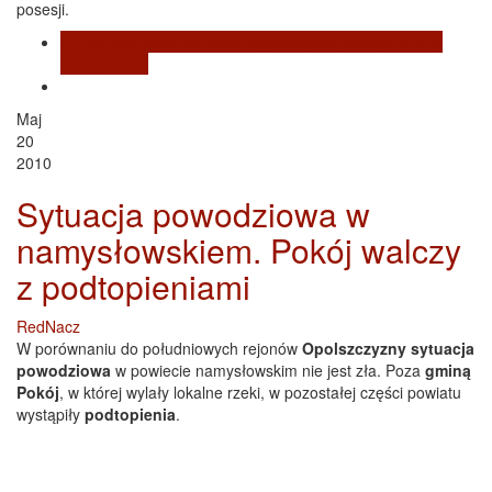
posesji.
Czytaj dalej
wpis Konkurs Najładniejsza posesja Gminy
Pokój - 2013
Maj
20
2010
Sytuacja powodziowa w
namysłowskiem. Pokój walczy
z podtopieniami
RedNacz
W porównaniu do południowych rejonów
Opolszczyzny
sytuacja
powodziowa
w powiecie namysłowskim nie jest zła. Poza
gminą
Pokój
, w której wylały lokalne rzeki, w pozostałej części powiatu
wystąpiły
podtopienia
.