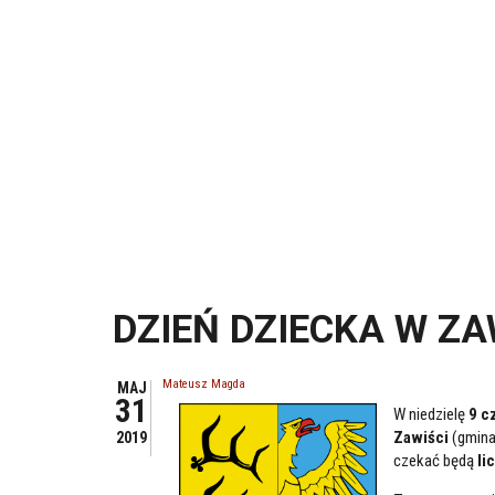
DZIEŃ DZIECKA W ZA
Mateusz Magda
MAJ
31
W niedzielę
9 c
Zawiści
(gmina
2019
czekać będą
li