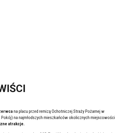
WIŚCI
zerwca
na placu przed remizą Ochotniczej Straży Pożarnej w
 Pokój) na najmłodszych mieszkańców okolicznych miejscowości
czne atrakcje.