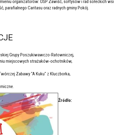
mieniu organizatorów: OSP Zawiść, sołtysów i rad sołeckich wsi
ść, parafialnego Caritasu oraz radnych gminy Pokój.
CJE
skiej Grupy Poszukiwawczo-Ratowniczej,
iu miejscowych strażaków-ochotników,
Twórczej Zabawy "A Kuku" z Kluczborka,
omiczne.
Źródło: