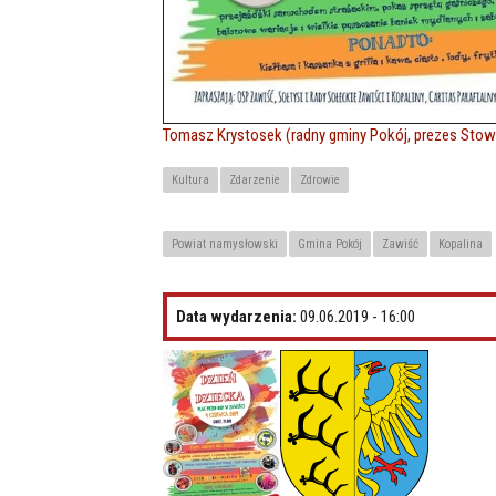
Tomasz Krystosek (radny gminy Pokój, prezes Sto
Kultura
Zdarzenie
Zdrowie
Powiat namysłowski
Gmina Pokój
Zawiść
Kopalina
Data wydarzenia:
09.06.2019 - 16:00