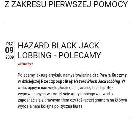
Z ZAKRESU PIERWSZEJ POMOCY
HAZARD BLACK JACK
PAŹ
09
LOBBING - POLECAMY
2009
Webmaster
Polecamy lekturę artykułu namysłowianina
dra Pawła Kuczmy
w dzisiejszej
Rzeczpospolitej
:
Hazard Black Jack lobbing
W
otaczającym nas wielogłosie opinii, analiz, tez i hipotez
wypowiadanych w kontekście afery lobbingowej warto
zapoznać się z prawnym tłem czy też raczej gruntem na którym
wyrosła nam kolejna polityczna burza.