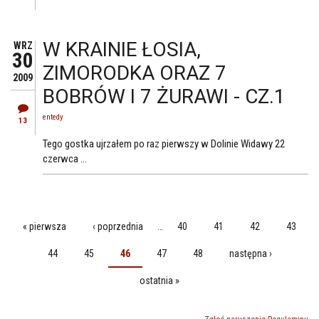
W KRAINIE ŁOSIA,
WRZ
30
ZIMORODKA ORAZ 7
2009
BOBRÓW I 7 ŻURAWI - CZ.1
entedy
13
Tego gostka ujrzałem po raz pierwszy w Dolinie Widawy 22
czerwca ...
« pierwsza
‹ poprzednia
…
40
41
42
43
STRONY
44
45
46
47
48
następna ›
ostatnia »