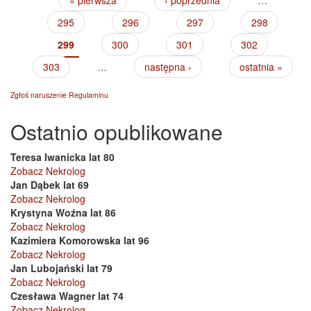
« pierwsza
‹ poprzednia
…
Strony
295
296
297
298
299
300
301
302
303
…
następna ›
ostatnia »
Zgłoś naruszenie Regulaminu
Ostatnio opublikowane
Teresa Iwanicka lat 80
Zobacz Nekrolog
Jan Dąbek lat 69
Zobacz Nekrolog
Krystyna Woźna lat 86
Zobacz Nekrolog
Kazimiera Komorowska lat 96
Zobacz Nekrolog
Jan Lubojański lat 79
Zobacz Nekrolog
Czesława Wagner lat 74
Zobacz Nekrolog