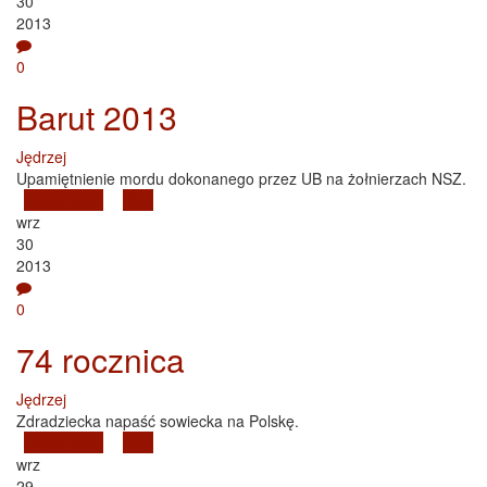
30
2013
0
Barut 2013
Jędrzej
Upamiętnienie mordu dokonanego przez UB na żołnierzach NSZ.
Czytaj dalej
wpis Barut 2013
Blog
wrz
30
2013
0
74 rocznica
Jędrzej
Zdradziecka napaść sowiecka na Polskę.
Czytaj dalej
wpis 74 rocznica
Blog
wrz
29