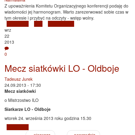
Z upoważnienia Komitetu Organizacyjnego konferencji podaję do
wiadomości jej harmonogram. Warto zarezerwować sobie czas w
tym okresie i przybyć na odczyty - wstęp wolny.
Czytaj dalej
wpis Program konferencji naukowej z okazji 700.
Blog
2 komentarze
wrz
rocznicy utworzenia księstwa namysłowskiego
22
2013
0
Mecz siatkówki LO - Oldboje
Tadeusz Jurek
24.09.2013 - 17:30
Mecz siatkówki
o Mistrzostwo ILO
Siatkarze LO - Oldboje
wtorek 24. września 2013 roku godzina 15.30
Czytaj dalej
wpis Mecz siatkówki LO - Oldboje