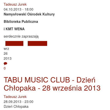
Tadeusz Jurek
04.10.2013 - 18:00
Namysłowski Ośrodek Kultury
Biblioteka Publiczna
i KMT WENA
serdecznie zapraszają
Czytaj dalej
wpis Spotkanie promocyjne nowej książki Pani Ewy
1 komentarz
wrz
Kacy "A resztę pomińmy milczeniem!"
26
2013
0
TABU MUSIC CLUB - Dzień
Chłopaka - 28 września 2013
Tadeusz Jurek
28.09.2013 - 23:00
Dzień Chłopaka