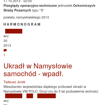
17.10.2013 - 02:00
Przeglądy operacyjno-techniczne
jednostek
Ochotniczych
Straży Pozarnych
typu ''S''
powiatu namysłowskiego 2013
H A R M O N O G R A M
Czytaj dalej
wpis Przegląd operacyjno-technicznych jednostek OSP
wrz
powiatu namysłowskiego 2013
30
2013
1
Ukradł w Namysłowie
samochód - wpadł.
Tadeusz Jurek
Mieszkaniec województwa śląskiego próbował ukraść w
Namysłowie VW POLO. Grozi mu do 5 lat pozbawienia wolności.
Czytaj dalej
wpis Ukradł w Namysłowie samochód - wpadł.
Blog
1 komentarz
wrz