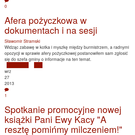
0
Afera pożyczkowa w
dokumentach i na sesji
Sławomir Stramski
Widząc zabawę w kotka i myszkę między burmistrzem, a radnymi
opozycji w sprawie afery pożyczkowej postanowiłem sam zgłosić
się do szefa gminy o informacje na ten temat.
Czytaj dalej
wpis Afera pożyczkowa w dokumentach i na sesji
Blog
wrz
27
2013
1
Spotkanie promocyjne nowej
książki Pani Ewy Kacy "A
resztę pomińmy milczeniem!"