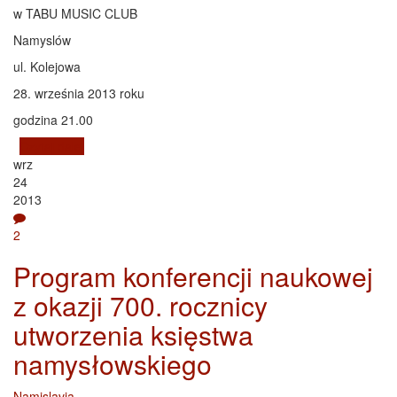
w TABU MUSIC CLUB
Namyslów
ul. Kolejowa
28. września 2013 roku
godzina 21.00
Czytaj dalej
wpis TABU MUSIC CLUB - Dzień Chłopaka - 28
wrz
września 2013
24
2013
2
Program konferencji naukowej
z okazji 700. rocznicy
utworzenia księstwa
namysłowskiego
Namislavia