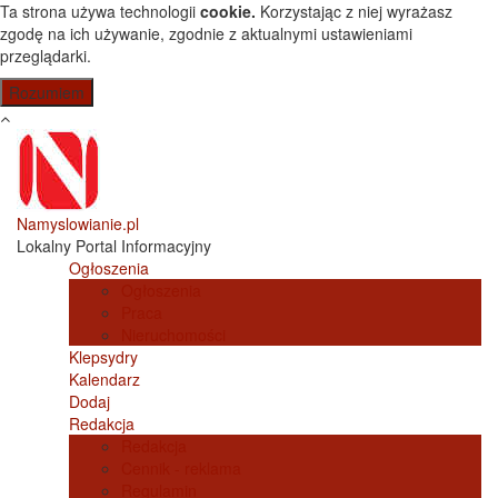
Przejdź do treści
Ta strona używa technologii
cookie.
Korzystając z niej wyrażasz
zgodę na ich używanie, zgodnie z aktualnymi ustawieniami
przeglądarki.
Namyslowianie.pl
Lokalny Portal Informacyjny
Ogłoszenia
Ogłoszenia
Praca
Nieruchomości
Klepsydry
Kalendarz
Dodaj
Redakcja
Redakcja
Cennik - reklama
Regulamin