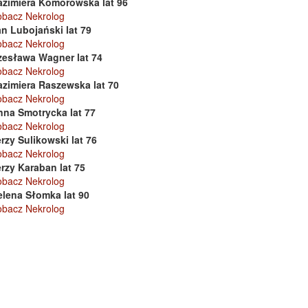
azimiera Komorowska lat 96
obacz Nekrolog
n Lubojański lat 79
obacz Nekrolog
zesława Wagner lat 74
obacz Nekrolog
azimiera Raszewska lat 70
obacz Nekrolog
nna Smotrycka lat 77
obacz Nekrolog
rzy Sulikowski lat 76
obacz Nekrolog
rzy Karaban lat 75
obacz Nekrolog
elena Słomka lat 90
obacz Nekrolog