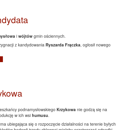
ndydata
mysłowa
i
wójtów
gmin ościennych.
ezygnacji z kandydowania
Ryszarda Frączka
, ogłosił nowego
ta
zykowa
eszkańcy podnamysłowskiego
Krzykowa
nie godzą się na
odukcję w ich wsi
humusu
.
rma ubiegająca się o rozpoczęcie działalności na terenie byłych
kładów hodowli trzody chlewnej miałaby przetwarzać odpadki