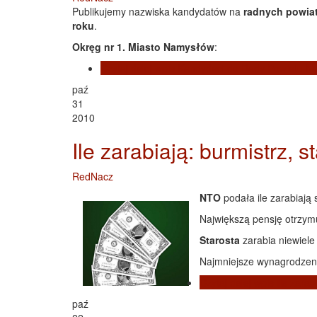
Publikujemy nazwiska kandydatów na
radnych powia
roku
.
Okręg nr 1. Miasto Namysłów
:
Czytaj dalej
wpis Kandydaci do Rady Powiatu N
paź
31
2010
Ile zarabiają: burmistrz, s
RedNacz
NTO
podała ile zarabiaj
Największą pensję otrzy
Starosta
zarabia niewiele
Najmniejsze wynagrodzen
Czytaj dalej
wpis Ile zarabi
paź