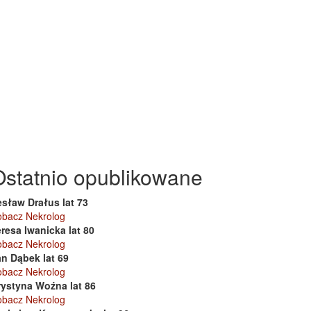
Ostatnio opublikowane
esław Drałus lat 73
obacz Nekrolog
resa Iwanicka lat 80
obacz Nekrolog
an Dąbek lat 69
obacz Nekrolog
rystyna Woźna lat 86
obacz Nekrolog