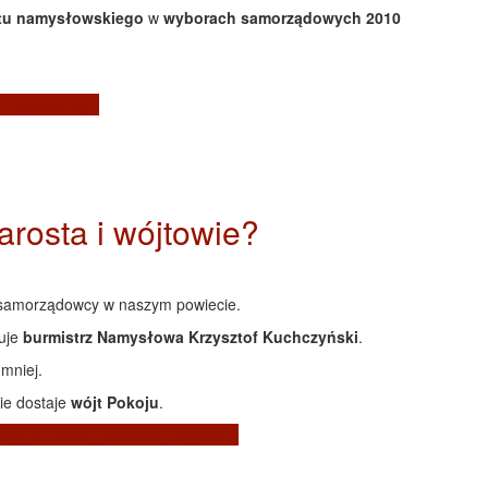
tu namysłowskiego
w
wyborach samorządowych 2010
amysłowskiego
tarosta i wójtowie?
ą samorządowcy w naszym powiecie.
muje
b
urmistrz Namysłowa Krzysztof Kuchczyński
.
 mniej.
ie dostaje
wójt Pokoju
.
ają: burmistrz, starosta i wójtowie?