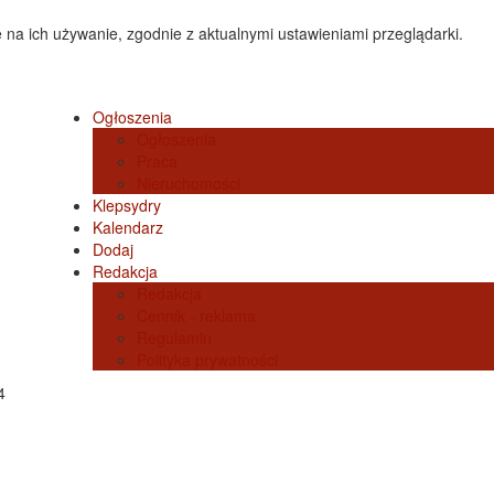
 na ich używanie, zgodnie z aktualnymi ustawieniami przeglądarki.
Ogłoszenia
Ogłoszenia
Praca
Nieruchomości
Klepsydry
Kalendarz
Dodaj
Redakcja
Redakcja
Cennik - reklama
Regulamin
Polityka prywatności
4