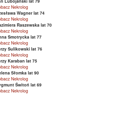
n Lubojański lat 79
obacz Nekrolog
zesława Wagner lat 74
obacz Nekrolog
azimiera Raszewska lat 70
obacz Nekrolog
nna Smotrycka lat 77
obacz Nekrolog
rzy Sulikowski lat 76
obacz Nekrolog
rzy Karaban lat 75
obacz Nekrolog
elena Słomka lat 90
obacz Nekrolog
ygmunt Świtoń lat 69
obacz Nekrolog