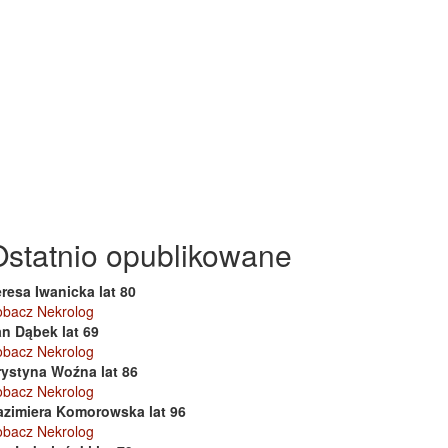
Ostatnio opublikowane
resa Iwanicka lat 80
obacz Nekrolog
an Dąbek lat 69
obacz Nekrolog
rystyna Woźna lat 86
obacz Nekrolog
azimiera Komorowska lat 96
obacz Nekrolog