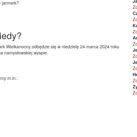
Ja
ę jarmark?
Z
C
Z
K
Z
kiedy?
A
Z
rk Wielkanocny odbędzie się w niedzielę 24 marca 2024 roku
Je
na namysłowskiej wyspie.
Z
Je
Z
H
órcy m.in.:
Z
Z
Z