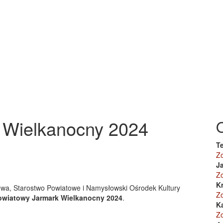
 Wielkanocny 2024
Te
Z
J
Z
K
wa, Starostwo Powiatowe i Namysłowski Ośrodek Kultury
Z
owiatowy Jarmark Wielkanocny 2024
.
K
?
Z