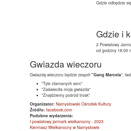
Gdzie odbędzie si
Gdzie i 
2 Powiatowy Jarma
od godziny 18:00 
Gwiazda wieczoru
Gwiazdą wieczoru będzie zespół
"Gang Marcela
", tw
"Tyle złamanych serc"
"Zaświeciła moja gwiazda"
"Znajdziemy pośród trosk"
Organizator:
Namysłowski Ośrodek Kultury
Źródło:
facebook.com
Podobne wydarzenia:
I powiatowy jarmark wielkanocny - 2023
Kiermasz Wielkanocny w Namysłowie