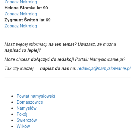
Zobacz Nekrolog
Helena Słomka lat 90
Zobacz Nekrolog
Zygmunt Świtoń lat 69
Zobacz Nekrolog
Masz więcej informacji
na ten temat
? Uważasz, że można
napisać to lepiej
?
Może chcesz
dołączyć do redakcji
Portalu Namyslowianie.pl?
Tak czy inaczej —
napisz do nas
na:
redakcja@namyslowianie.pl
Powiat namysłowski
Domaszowice
Namysłów
Pokój
Świerczów
Wilków