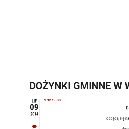
DOŻYNKI GMINNE W 
Tadeusz Jurek
LIP
09
D
2014
odbędą się n
dnia