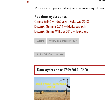
0
Podczas Dożynek zostaną ogłoszeni o nagrodzeni z
Podobne wydarzenia:
Gmina Wilków - dożynki - Bukowie 2013
Dożynki Gminne 2011 w Idzikowicach
Dożynki Gminy Wilków 2010 w Bukowiu
Kultura
Wybory samorządowe 2014
Gmina Wilków
Wilków
Data wydarzenia:
07.09.2014 - 02:00