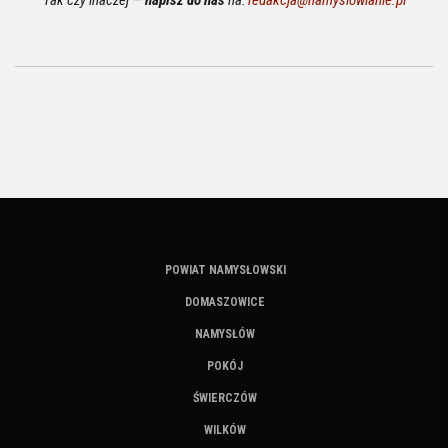
Tak czy inaczej —
napisz do nas
na:
redakcja@namyslowianie.pl
POWIAT NAMYSŁOWSKI
DOMASZOWICE
NAMYSŁÓW
POKÓJ
ŚWIERCZÓW
WILKÓW