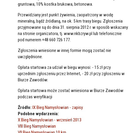
gruntowa, 10% kostka brukowa, betonowa.
Przewidziany jest punkt żywienia, zaopatrzony w wodę
mineralną, bądź źródlaną, na ok. 5 km trasy biegu. Zgłoszenia
przyjmowane są do dnia 31. sierpnia 2012 r. w sposób wskazany
na stronie organizatora, tj. www.nkbzryw.pl lub telefonicznie
pod numerem +48 660 726 177.
Zgłoszenia wniesione w innej formie mogą zostać nie
uwzględnione.
Opłata startowa za udział w biegu wynosi: - 15 zł przy
uprzednim zgłoszeniu przez Internet, - 20 zł przy zgłoszeniu w
Biurze Zawodów.
Opłata startowa może zostać wniesiona w Biurze Zawodów
podczas weryfikacji
Źródło:
IX Bieg Namysłowian - zapisy
Podobne wydarzenia:
X Bieg Namysłowian - wrzesień 2013
VIII Bieg Namysłowian
VII Bieg Namysłowian 10 km