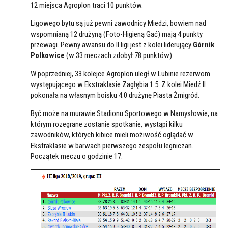
12 miejsca Agroplon traci 10 punktów.
Ligowego bytu są już pewni zawodnicy Miedzi, bowiem nad
wspomnianą 12 drużyną (Foto-Higieną Gać) mają 4 punkty
przewagi. Pewny awansu do II ligi jest z kolei liderujący
Górnik
Polkowice
(w 33 meczach zdobył 78 punktów).
W poprzedniej, 33 kolejce Agroplon uległ w Lubinie rezerwom
występującego w Ekstraklasie Zagłębia 1:5. Z kolei Miedź II
pokonała na własnym boisku 4:0 drużynę Piasta Żmigród.
Być może na murawie Stadionu Sportowego w Namysłowie, na
którym rozegrane zostanie spotkanie, wystąpi kilku
zawodników, których kibice mieli możiwość oglądać w
Ekstraklasie w barwach pierwszego zespołu legniczan.
Początek meczu o godzinie 17.