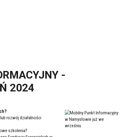
ORMACYJNY -
Ń 2024
ich?
lub rozwój działalności
mowe szkolenia?
nego Funduszy Europejskich w