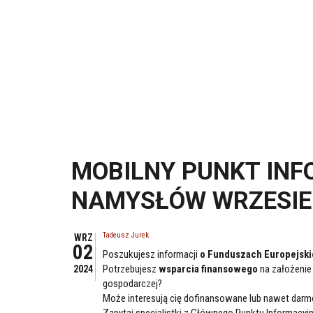
MOBILNY PUNKT INF
NAMYSŁÓW WRZESIE
Tadeusz Jurek
WRZ
02
Poszukujesz informacji
o Funduszach Europejsk
Potrzebujesz
wsparcia finansowego
na założenie 
2024
gospodarczej?
Może interesują cię dofinansowane lub nawet dar
Zapytaj specjalistki z Głównego Punktu Informacyj