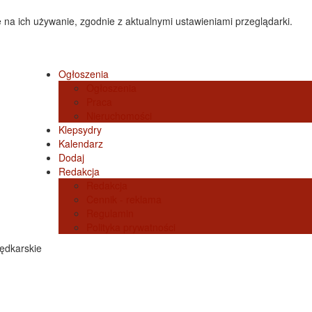
 na ich używanie, zgodnie z aktualnymi ustawieniami przeglądarki.
Ogłoszenia
Ogłoszenia
Praca
Nieruchomości
Klepsydry
Kalendarz
Dodaj
Redakcja
Redakcja
Cennik - reklama
Regulamin
Polityka prywatności
ędkarskie