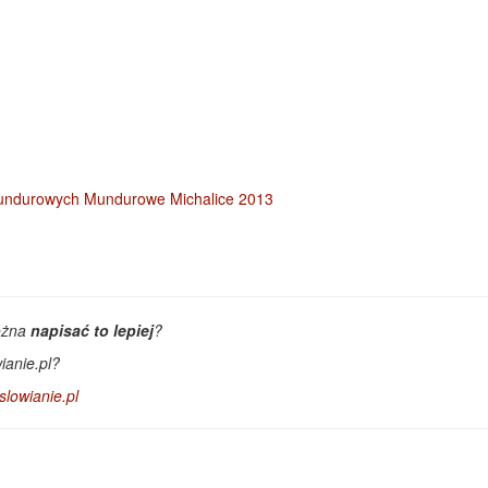
ożna
napisać to lepiej
?
ianie.pl?
lowianie.pl