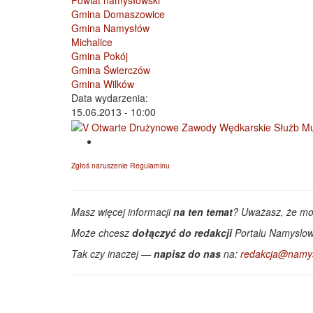
Powiat namysłowski
Gmina Domaszowice
Gmina Namysłów
Michalice
Gmina Pokój
Gmina Świerczów
Gmina Wilków
Data wydarzenia:
15.06.2013 - 10:00
Zgłoś naruszenie Regulaminu
Masz więcej informacji
na ten temat
? Uważasz, że m
Może chcesz
dołączyć do redakcji
Portalu Namyslow
Tak czy inaczej —
napisz do nas
na:
redakcja@namys