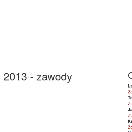
 2013 - zawody
L
Z
Te
Z
J
Z
K
Z