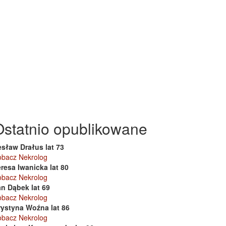
Ostatnio opublikowane
esław Drałus lat 73
obacz Nekrolog
resa Iwanicka lat 80
obacz Nekrolog
an Dąbek lat 69
obacz Nekrolog
rystyna Woźna lat 86
obacz Nekrolog