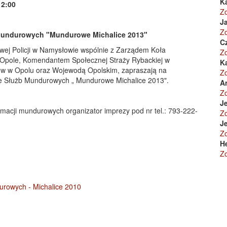
K
12:00
Z
Ja
Z
Mundurowych "Mundurowe Michalice 2013"
C
ej Policji w Namysłowie wspólnie z Zarządem Koła
Z
pole, Komendantem Społecznej Straży Rybackiej w
K
w w Opolu oraz Wojewodą Opolskim, zapraszają na
Z
 Służb Mundurowych „ Mundurowe Michalice 2013".
A
Z
Je
ormacji mundurowych organizator imprezy pod nr tel.: 793-222-
Z
Je
Z
H
Z
rowych - Michalice 2010