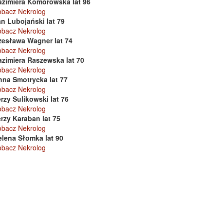
azimiera Komorowska lat 96
obacz Nekrolog
n Lubojański lat 79
obacz Nekrolog
zesława Wagner lat 74
obacz Nekrolog
azimiera Raszewska lat 70
obacz Nekrolog
nna Smotrycka lat 77
obacz Nekrolog
rzy Sulikowski lat 76
obacz Nekrolog
rzy Karaban lat 75
obacz Nekrolog
elena Słomka lat 90
obacz Nekrolog