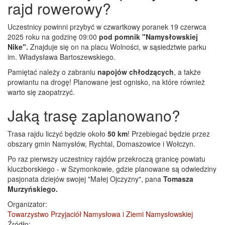
rajd rowerowy?
Uczestnicy powinni przybyć w czwartkowy poranek 19 czerwca
2025 roku na godzinę 09:00
pod pomnik "Namysłowskiej
Nike".
Znajduje się on na placu Wolności, w sąsiedztwie parku
im. Władysława Bartoszewskiego.
Pamiętać należy o zabraniu
napojów chłodzących
, a także
prowiantu na drogę! Planowane jest ognisko, na które również
warto się zaopatrzyć.
Jaką trasę zaplanowano?
Trasa rajdu liczyć będzie około
50 km
! Przebiegać będzie przez
obszary gmin Namysłów, Rychtal, Domaszowice i Wołczyn.
Po raz pierwszy uczestnicy rajdów przekroczą granicę powiatu
kluczborskiego - w Szymonkowie, gdzie planowane są odwiedziny
pasjonata dziejów swojej "Małej Ojczyzny", pana
Tomasza
Murzyńskiego.
Organizator:
Towarzystwo Przyjaciół Namysłowa i Ziemi Namysłowskiej
Źródło: