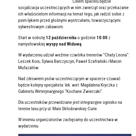
Celem spaceru będzie
socjalizacja uczestniczących w nim zwierząt oraz przekazanie
ich właścicielom informacji na temat tego, jak radzić sobie z
psim lękiem przed głośnymi wystrzałami, towarzyszącymi
sylwestrowym zabawom.
Start w sobotę
12 października
o godzinie
10:00
z
namysłowskiej
wyspy nad Widawą
.
W wydarzeniu udział weźmie czwórka trenerów "Chaty Leona":
Leszek Kois, Sylwia Barczyszyn, Paweł Szafrański i Marcin
Mufazałów.
Nad zdrowiem psów uczestniczącym w spacerze czuwać
będzie kolejny specjalista: lek. wet. Magdalena Kryczka z
Gabinetu Weterynaryjnego "Kochane Zwierzaki".
Dla uczestników przewidziane jest integracyjne ognisko na
terenie lasu przy ul. Marii Skłodowskiej-Curie.
W imieniu organizatorów zachęcamy do uczestnictwa w
wydarzeniu.