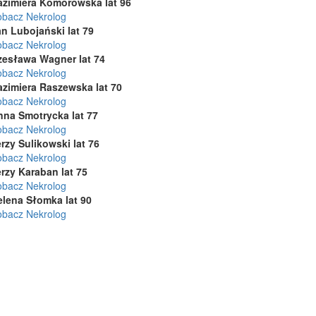
azimiera Komorowska lat 96
obacz Nekrolog
n Lubojański lat 79
obacz Nekrolog
zesława Wagner lat 74
obacz Nekrolog
azimiera Raszewska lat 70
obacz Nekrolog
nna Smotrycka lat 77
obacz Nekrolog
rzy Sulikowski lat 76
obacz Nekrolog
rzy Karaban lat 75
obacz Nekrolog
elena Słomka lat 90
obacz Nekrolog