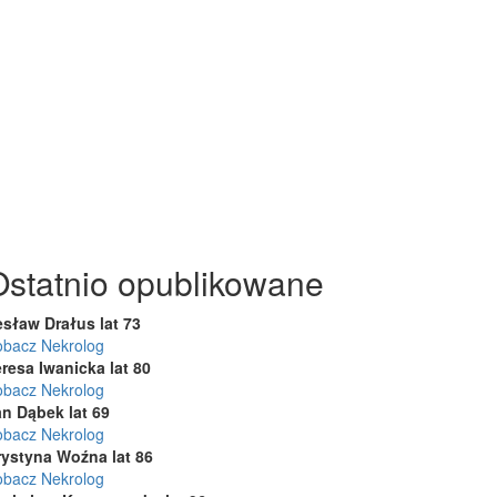
Ostatnio opublikowane
esław Drałus lat 73
obacz Nekrolog
resa Iwanicka lat 80
obacz Nekrolog
an Dąbek lat 69
obacz Nekrolog
rystyna Woźna lat 86
obacz Nekrolog