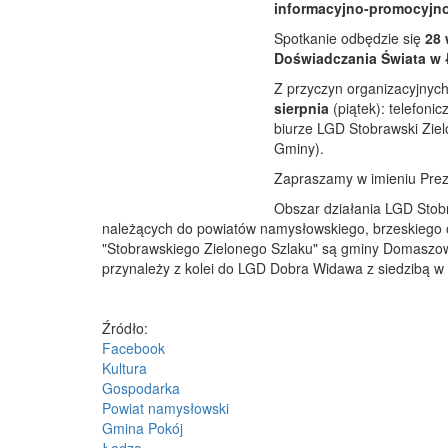
informacyjno-promocyjno
Spotkanie odbędzie się
28 
Doświadczania Świata w
Z przyczyn organizacyjnych
sierpnia
(piątek): telefon
biurze LGD Stobrawski Ziel
Gminy).
Zapraszamy w imieniu Preze
Obszar działania LGD Stob
należących do powiatów namysłowskiego, brzeskiego 
"Stobrawskiego Zielonego Szlaku" są gminy Domaszow
przynależy z kolei do LGD Dobra Widawa z siedzibą w 
Źródło:
Facebook
Kultura
Gospodarka
Powiat namysłowski
Gmina Pokój