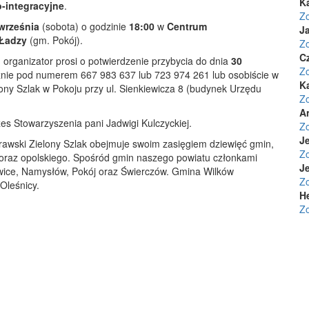
K
-integracyjne
.
Z
września
(sobota) o godzinie
18:00
w
Centrum
Ja
 Ładzy
(gm. Pokój).
Z
C
 organizator prosi o potwierdzenie przybycia do dnia
30
Z
icznie pod numerem 667 983 637 lub 723 974 261 lub osobiście w
K
ony Szlak w Pokoju przy ul. Sienkiewicza 8 (budynek Urzędu
Z
A
s Stowarzyszenia pani Jadwigi Kulczyckiej.
Z
Je
rawski Zielony Szlak obejmuje swoim zasięgiem dziewięć gmin,
Z
oraz opolskiego. Spośród gmin naszego powiatu członkami
Je
ice, Namysłów, Pokój oraz Świerczów. Gmina Wilków
Z
Oleśnicy.
H
Z