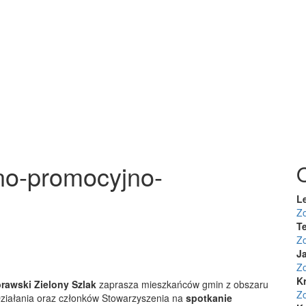
no-promocyjno-
L
Z
Te
Z
J
Z
K
rawski Zielony Szlak
zaprasza mieszkańców gmin z obszaru
Z
Działania oraz członków Stowarzyszenia na
spotkanie