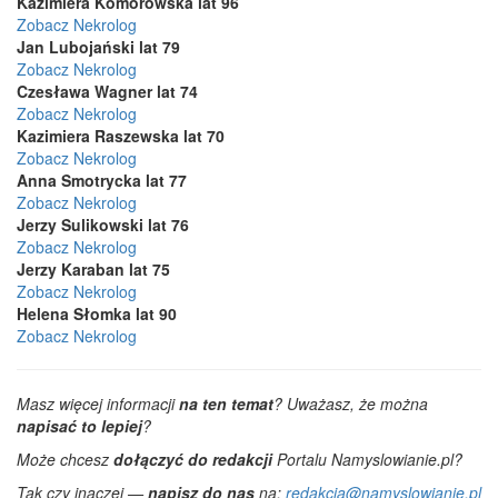
Kazimiera Komorowska lat 96
Zobacz Nekrolog
Jan Lubojański lat 79
Zobacz Nekrolog
Czesława Wagner lat 74
Zobacz Nekrolog
Kazimiera Raszewska lat 70
Zobacz Nekrolog
Anna Smotrycka lat 77
Zobacz Nekrolog
Jerzy Sulikowski lat 76
Zobacz Nekrolog
Jerzy Karaban lat 75
Zobacz Nekrolog
Helena Słomka lat 90
Zobacz Nekrolog
Masz więcej informacji
na ten temat
? Uważasz, że można
napisać to lepiej
?
Może chcesz
dołączyć do redakcji
Portalu Namyslowianie.pl?
Tak czy inaczej —
napisz do nas
na:
redakcja@namyslowianie.pl