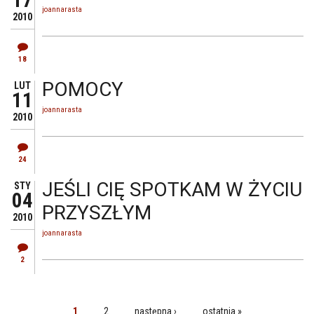
17
joannarasta
2010
18
POMOCY
LUT
11
joannarasta
2010
24
JEŚLI CIĘ SPOTKAM W ŻYCIU
STY
04
PRZYSZŁYM
2010
joannarasta
2
1
2
następna ›
ostatnia »