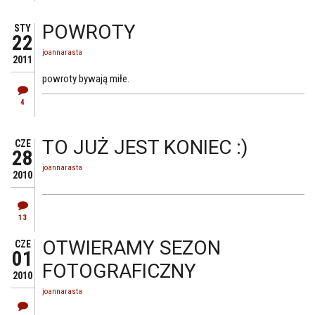
POWROTY
STY
22
joannarasta
2011
powroty bywają miłe.
4
TO JUŻ JEST KONIEC :)
CZE
28
joannarasta
2010
13
OTWIERAMY SEZON
CZE
01
FOTOGRAFICZNY
2010
joannarasta