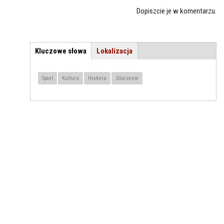
Dopiszcie je w komentarzu.
Kluczowe słowa
(aktywna
Lokalizacja
TEMAT / LOKALIZACJA
karta)
Sport
Kultura
Historia
Zdarzenie