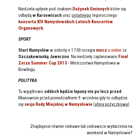
Niedziela upłynie pod znakiem
Dożynek Gminnych
które się
odbędą
w Karsowicach
oraz
ostatniego
tegorocznego
koncertu XIV Namysłowskich Letnich Koncertów
Organowych
.
SPORT
Start Namysłów
w sobotę o 17.00 rozegra
mecz
u siebie
ze
Szczakowianką Jaworzno
. Na niedzielę zaplanowano
Finał
Zorza Summer Cup 2013
- Mistrzostwa Namysłowa w
Bowlingu.
POLITYKA
Tu wyjątkowo
oddech będzie łapany nie po lecz przed
.
Mianowicie przed poniedziałkiem 9. września gdy to odbędzie
się
sesja Rady Miejskiej w Namysłowie
(
afera pożyczkowa
).
Znajdujecie równie ciekawe lub ciekawsze wydarzenia na
weekend w Namysłowie?