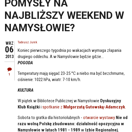
POMYSŁY NA
NAJBLIŻSZY WEEKEND W
NAMYSŁOWIE?
Tadeusz Jurek
WRZ
06
Koniec pierwszego tygodnia po wakacjach wymaga złapania
drugiego oddechu. A w Namysłowie będzie gdzie...
2013
POGODA
Temperatury mają sięgać 23-25 °C a niebo ma być bezchmurne,
1
ciśnienie: 1022 hPa, wiatr: 7-10 km/h.
KULTURA
W piątek w Bibliotece Publicznej w Namysłowie
Dyskusyjny
Klub Książki
i
spotkanie z
Małgorzatą Gutowską-Adamczyk
.
Sobota to gratka dla historiolubnych -
otwarcie wystawy
Nie od
razu wolną Polskę zbudowano: działalność opozycyjna w
Namysłowie w latach 1981 - 1989
w
Izbie Regionalnej.