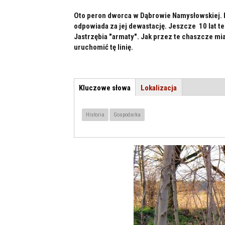
Oto peron dworca w Dąbrowie Namysłowskiej. Kto
odpowiada za jej dewastację. Jeszcze 10 lat te
Jastrzębia "armaty". Jak przez te chaszcze m
uruchomić tę linię.
Kluczowe słowa
(aktywna
Lokalizacja
TEMAT / LOKALIZACJA
karta)
Historia
Gospodarka