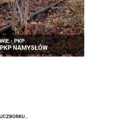
IE - PKP
 PKP NAMYSŁÓW
LUCZBORKU...