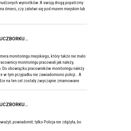
znudzonych wyrostków. A swoją drogą popatrzmy
 na śmieci, czy załatwi się pod murem miejskim lub
LUCZBORKU...
amera monitoringu miejskiego, który także nie mało
racownicy monitoringu pracowali jak należy,
a. Do obowiązku pracowników monitoringu należy
że w tym przypadku nie zawiadomiono policji... A
iądze na ten cel zostały zwyczajnie zmarnowane
LUCZBORKU...
ważył, powiadomił, tylko Policja nie zdążyła, bo