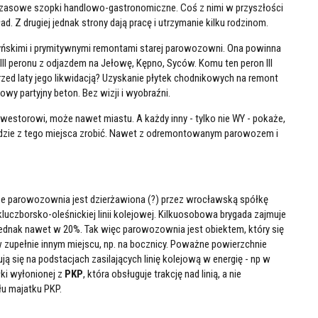
zasowe szopki handlowo-gastronomiczne. Coś z nimi w przyszłości
ad. Z drugiej jednak strony dają pracę i utrzymanie kilku rodzinom.
rzyńskimi i prymitywnymi remontami starej parowozowni. Ona powinna
 III peronu z odjazdem na Jełowę, Kępno, Syców. Komu ten peron III
przed laty jego likwidacją? Uzyskanie płytek chodnikowych na remont
owy partyjny beton. Bez wizji i wyobraźni.
estorowi, może nawet miastu. A każdy inny - tylko nie WY - pokaże,
dzie z tego miejsca zrobić. Nawet z odremontowanym parowozem i
 że parowozownia jest dzierżawiona (?) przez wrocławską spółkę
uczborsko-oleśnickiej linii kolejowej. Kilkuosobowa brygada zajmuje
 jednak nawet w 20%. Tak więc parowozownia jest obiektem, który się
upełnie innym miejscu, np. na bocznicy. Poważne powierzchnie
ją się na podstacjach zasilających linię kolejową w energię - np w
łki wyłonionej z
PKP
, która obsługuje trakcję nad linią, a nie
łu majatku PKP.