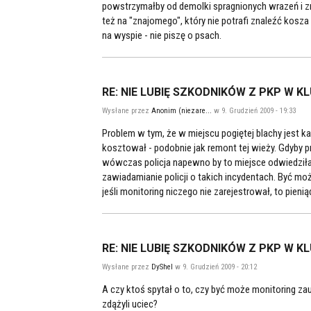
powstrzymałby od demolki spragnionych wrazeń i 
też na "znajomego", który nie potrafi znaleźć kosza
na wyspie - nie piszę o psach.
RE: NIE LUBIĘ SZKODNIKÓW Z PKP W K
Wysłane przez
Anonim (niezare...
w 9. Grudzień 2009 - 19:33
Problem w tym, że w miejscu pogiętej blachy jest k
kosztował - podobnie jak remont tej wieży. Gdyby p
wówczas policja napewno by to miejsce odwiedził
zawiadamianie policji o takich incydentach. Być mo
jeśli monitoring niczego nie zarejestrował, to pien
RE: NIE LUBIĘ SZKODNIKÓW Z PKP W K
Wysłane przez
DyShel
w 9. Grudzień 2009 - 20:12
A czy ktoś spytał o to, czy być może monitoring zau
zdążyli uciec?