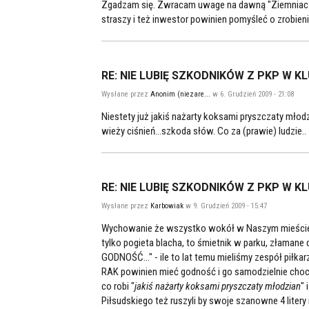
Zgadzam się. Zwracam uwage na dawną "Ziemniacza
straszy i też inwestor powinien pomyśleć o zrobien
RE: NIE LUBIĘ SZKODNIKÓW Z PKP W K
Wysłane przez
Anonim (niezare...
w 6. Grudzień 2009 - 21:08
Niestety już jakiś nażarty koksami pryszczaty młod
wieży ciśnień...szkoda słów. Co za (prawie) ludzie..
RE: NIE LUBIĘ SZKODNIKÓW Z PKP W K
Wysłane przez
Karbowiak
w 9. Grudzień 2009 - 15:47
Wychowanie że wszystko wokół w Naszym mieście je
tylko pogieta blacha, to śmietnik w parku, złamane 
GODNOŚĆ..." - ile to lat temu mieliśmy zespół piłkarz
RAK powinien mieć godność i go samodzielnie choc
co robi "
jakiś nażarty koksami pryszczaty młodzian
"
Piłsudskiego też ruszyli by swoje szanowne 4 litery 