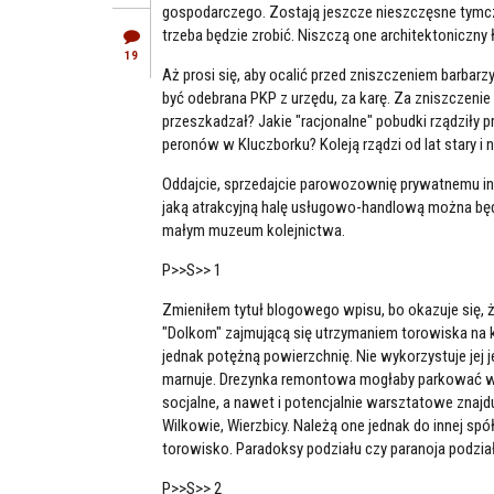
gospodarczego. Zostają jeszcze nieszczęsne tymc
trzeba będzie zrobić. Niszczą one architektoniczny ł
19
Aż prosi się, aby ocalić przed zniszczeniem barba
być odebrana PKP z urzędu, za karę. Za zniszczenie
przeszkadzał? Jakie "racjonalne" pobudki rządziły 
peronów w Kluczborku? Koleją rządzi od lat stary i n
Oddajcie, sprzedajcie parowozownię prywatnemu inw
jaką atrakcyjną halę usługowo-handlową można bę
małym muzeum kolejnictwa.
P>>S>> 1
Zmieniłem tytuł blogowego wpisu, bo okazuje się,
"Dolkom" zajmującą się utrzymaniem torowiska na kl
jednak potężną powierzchnię. Nie wykorzystuje jej
marnuje. Drezynka remontowa mogłaby parkować w z
socjalne, a nawet i potencjalnie warsztatowe znajdu
Wilkowie, Wierzbicy. Należą one jednak do innej spó
torowisko. Paradoksy podziału czy paranoja podzia
P>>S>> 2