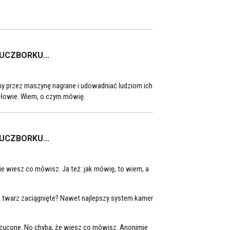
LUCZBORKU...
ilmy przez maszynę nagrane i udowadniać ludziom ich
ysłowie. Wiem, o czym mówię.
LUCZBORKU...
nie wiesz co mówisz. Ja też: jak mówię, to wiem, a
 na twarz zaciągnięte? Nawet najlepszy system kamer
rzucone. No chyba, że wiesz co mówisz. Anonimie