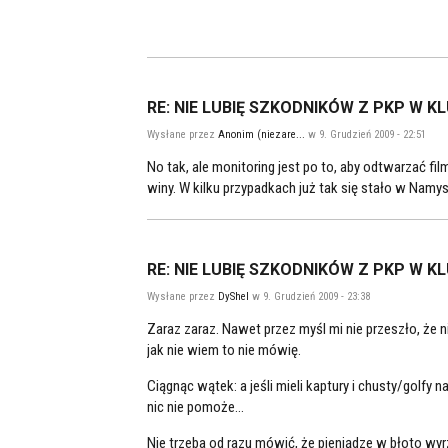
RE: NIE LUBIĘ SZKODNIKÓW Z PKP W K
Wysłane przez
Anonim (niezare...
w 9. Grudzień 2009 - 22:51
No tak, ale monitoring jest po to, aby odtwarzać f
winy. W kilku przypadkach już tak się stało w Nam
RE: NIE LUBIĘ SZKODNIKÓW Z PKP W K
Wysłane przez
DyShel
w 9. Grudzień 2009 - 23:38
Zaraz zaraz. Nawet przez myśl mi nie przeszło, że 
jak nie wiem to nie mówię.
Ciągnąc wątek: a jeśli mieli kaptury i chusty/golfy
nic nie pomoże...
Nie trzeba od razu mówić, że pieniądze w błoto wy