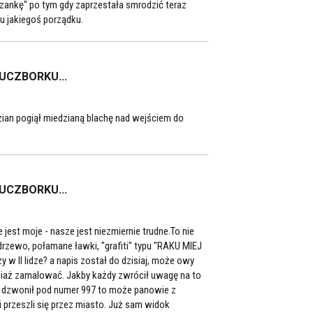
nkę" po tym gdy zaprzestała smrodzić teraz
iu jakiegoś porządku.
LUCZBORKU...
zian pogiął miedzianą blachę nad wejściem do
LUCZBORKU...
st moje - nasze jest niezmiernie trudne.To nie
drzewo, połamane ławki, "grafiti" typu "RAKU MIEJ
y w II lidze? a napis został do dzisiaj, może owy
iaż zamalować. Jakby każdy zwrócił uwagę na to
 i dzwonił pod numer 997 to może panowie z
i przeszli się przez miasto. Już sam widok