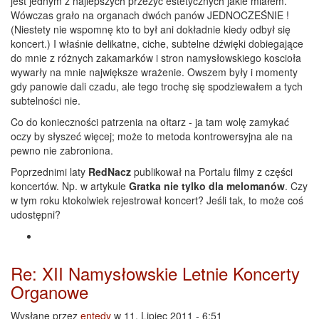
jest jednym z najlepszych przeżyć estetycznych jakie miałem.
Wówczas grało na organach dwóch panów JEDNOCZEŚNIE !
(Niestety nie wspomnę kto to był ani dokładnie kiedy odbył się
koncert.) I właśnie delikatne, ciche, subtelne dźwięki dobiegające
do mnie z różnych zakamarków i stron namysłowskiego koscioła
wywarły na mnie największe wrażenie. Owszem były i momenty
gdy panowie dali czadu, ale tego trochę się spodziewałem a tych
subtelności nie.
Co do konieczności patrzenia na ołtarz - ja tam wolę zamykać
oczy by słyszeć więcej; może to metoda kontrowersyjna ale na
pewno nie zabroniona.
Poprzednimi laty
RedNacz
publikował na Portalu filmy z części
koncertów. Np. w artykule
Gratka nie tylko dla melomanów
. Czy
w tym roku ktokolwiek rejestrował koncert? Jeśli tak, to może coś
udostępni?
Re: XII Namysłowskie Letnie Koncerty
Organowe
Wysłane przez
entedy
w 11. Lipiec 2011 - 6:51