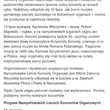
października zaplanowano jeszcze cztery koncerty w ramach
cyklu. Najbliższy odbędzie się 10 lipca. Jak brzmi muzyka
genialnego pianisty jazzowego na kościelnych organach – można
się przekonać w najbliższą niedzielę.
10 lipca wystąpią: Agnieszka Wilczyńska – śpiew, Robert
Majewski – trąbka, a na namysłowskich organach zagra Jan
Bokszczanin. Koncert poświęcony będzie 80. rocznicy urodzin
światowej sławy kompozytora Krzysztofa Komedy, znanego m.in.
jako autora muzyki do filmów Romana Polańskiego. Tragicznie
zmarły w 1969 roku Komeda był pionierem jazzu nowoczesnego
w Polsce. Jego oryginalny styl miał duży wpływ na rozwój
międzynarodowej sceny jazzowej.
Organizatorem i dyrektorem artystycznym festiwalu
Namysłowskie Letnie Koncerty Organowe jest Witold Zaborny.
Wszystkie koncerty odbywają się w kościele p.w. Świętych
Apostołów Piotra i Pawła w Namysłowie.
Radio Opole objęło patronat medialny nad wydarzeniem. Poniżej
podajemy terminy kolejnych koncertów.
Program Namysłowskich Letnich Koncertów Organowych
: