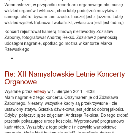
Webmasterze, w przypadku repertuaru organowego nie muszę
widzieć organów i wirtuoza, choć lubię podejrzeć muzyków z
samego chóru, bywam tam często. Inaczej jest z jazzem. Lubię
widzieć wysiłek trębacza i wokalistki, zwłaszcza jeśli jest ładna;)
Koncert rejestrował kamerą filmową niezawodny Zdzisław
Zaborny, fotografował Andrzej Rekść. Zdzisław z pewnością
udostępni nagranie, spotkać go można w kantorze Marka
Rzewuskiego.
Re: XII Namysłowskie Letnie Koncerty
Organowe
Wysłane przez
entedy
w 1. Sierpień 2011 - 6:38
Mam nagranie z tego koncertu. Otrzymałem je od Zdzisława
Zabornego. Niestety, wszystkie kadry są przekrzywione - żle
ustawiony statyw. Ścieżka dźwiekowa jest jednak dobrej jakości.
Gdyby połączyć ją ze zdjęciami Andrzeja Rekścia. Do tego zrobić
przebitki pokazujące urodę kościoła. Wyprostować programowo
kadr video. Wyszłoby z tego piękne i niezwykle wartościowe
nagranie. Może ktoś by tym się zajął? Ja spróbuje dotrzeć