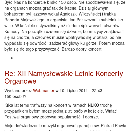
Było Nas na koncercie blisko 150 osób. Nie spodziewałem się, że
na organach można grać tak delikatnie. Dzisiaj głównym
bohaterem był jazzowy wokal Agnieszki Wilczyńskiej i trąbka
Roberta Majewskiego, a organista Jan Bokszczanin subtelniutko
w tle. W kościele usłyszeliśmy aż siedem śpiewanych utworów
Komedy. Na początku czułem się dziwnie, bo muzycy znajdowali
się na chórze, a człowiek musiał wpatrywać się w ołtarz, bo nie
wypadało się odwrócić i zadzierać głowy ku górze. Potem można
było się do tego przyzwyczaić. Bardzo dobry koncert.
Re: XII Namysłowskie Letnie Koncerty
Organowe
Wysłane przez
Webmaster
w 10. Lipiec 2011 - 22:43
150 osób !?
Kilka lat temu trafiwszy na koncert w ramach
NLKO
trochę
przypadkiem byłem może jedną z 35 osób w kościele. Widać
Festiwal organowy zdobywa popularność. I dobrze.
Moje doświadczenie muzyki organowej granej u św. Piotra i Pawła