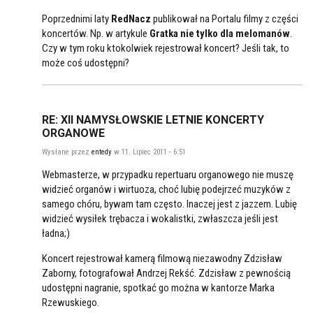
Poprzednimi laty
RedNacz
publikował na Portalu filmy z części
koncertów. Np. w artykule
Gratka nie tylko dla melomanów
.
Czy w tym roku ktokolwiek rejestrował koncert? Jeśli tak, to
może coś udostępni?
RE: XII NAMYSŁOWSKIE LETNIE KONCERTY
ORGANOWE
Wysłane przez
entedy
w 11. Lipiec 2011 - 6:51
Webmasterze, w przypadku repertuaru organowego nie muszę
widzieć organów i wirtuoza, choć lubię podejrzeć muzyków z
samego chóru, bywam tam często. Inaczej jest z jazzem. Lubię
widzieć wysiłek trębacza i wokalistki, zwłaszcza jeśli jest
ładna;)
Koncert rejestrował kamerą filmową niezawodny Zdzisław
Zaborny, fotografował Andrzej Rekść. Zdzisław z pewnością
udostępni nagranie, spotkać go można w kantorze Marka
Rzewuskiego.