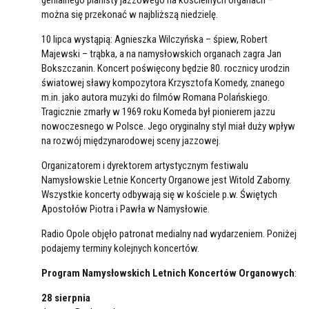
genialnego pianisty jazzowego na kościelnych organach –
można się przekonać w najbliższą niedzielę.
10 lipca wystąpią: Agnieszka Wilczyńska – śpiew, Robert
Majewski – trąbka, a na namysłowskich organach zagra Jan
Bokszczanin. Koncert poświęcony będzie 80. rocznicy urodzin
światowej sławy kompozytora Krzysztofa Komedy, znanego
m.in. jako autora muzyki do filmów Romana Polańskiego.
Tragicznie zmarły w 1969 roku Komeda był pionierem jazzu
nowoczesnego w Polsce. Jego oryginalny styl miał duży wpływ
na rozwój międzynarodowej sceny jazzowej.
Organizatorem i dyrektorem artystycznym festiwalu
Namysłowskie Letnie Koncerty Organowe jest Witold Zaborny.
Wszystkie koncerty odbywają się w kościele p.w. Świętych
Apostołów Piotra i Pawła w Namysłowie.
Radio Opole objęło patronat medialny nad wydarzeniem. Poniżej
podajemy terminy kolejnych koncertów.
Program Namysłowskich Letnich Koncertów Organowych
:
28 sierpnia