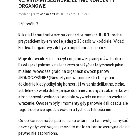
RE: XII NAMYSŁOWSKIE LETNIE KONCERTY
ORGANOWE
Wysłane przez
Webmaster
w 10. Lipiec 2011 - 22:43
150 osób !?
Kilka lat temu trafiwszy na koncert w ramach
NLKO
trochę
przypadkiem byłem może jedną z 35 osób w kościele. Widać
Festiwal organowy zdobywa popularność. I dobrze.
Moje doświadczenie muzyki organowej granej u św. Piotra i
Pawła jest jednym z najlepszych przeżyć estetycznych jakie
miałem. Wówczas grało na organach dwóch panów
JEDNOCZEŚNIE ! (Niestety nie wspomnę kto to był ani
dokładnie kiedy odbył się koncert.) I właśnie delikatne, ciche,
subtelne dźwięki dobiegające do mnie z różnych zakamarków i
stron namysłowskiego koscioła wywarły na mnie największe
wrażenie. Owszem były i momenty gdy panowie dali czadu, ale
tego trochę się spodziewałem a tych subtelności nie.
Co do konieczności patrzenia na ołtarz - ja tam wolę zamykać
oczy by słyszeć więcej; może to metoda kontrowersyjna ale na
pewno nie zabroniona.