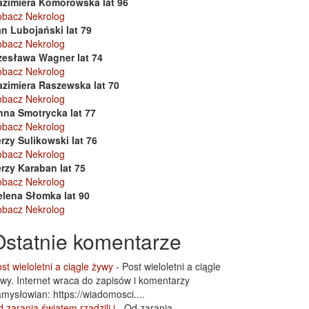
azimiera Komorowska lat 96
obacz Nekrolog
n Lubojański lat 79
obacz Nekrolog
zesława Wagner lat 74
obacz Nekrolog
azimiera Raszewska lat 70
obacz Nekrolog
nna Smotrycka lat 77
obacz Nekrolog
rzy Sulikowski lat 76
obacz Nekrolog
rzy Karaban lat 75
obacz Nekrolog
elena Słomka lat 90
obacz Nekrolog
Ostatnie komentarze
st wieloletni a ciągle żywy
-
Post wieloletni a ciągle
wy. Internet wraca do zapisów i komentarzy
mysłowian: https://wiadomosci....
 zarania światem rządzili i
-
Od zarania