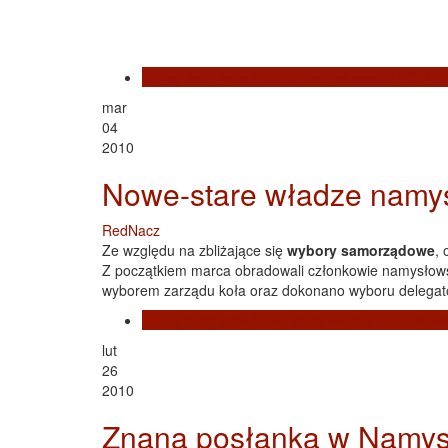
Czytaj dalej
wpis Ilnicki o namysłowskiej PO: kre
mar
04
2010
Nowe-stare władze namy
RedNacz
Ze względu na zbliżające się
wybory samorządowe
, 
Z początkiem marca obradowali członkowie namysłow
wyborem zarządu koła oraz dokonano wyboru delegatów
Czytaj dalej
wpis Nowe-stare władze namysłows
lut
26
2010
Znana posłanka w Namys