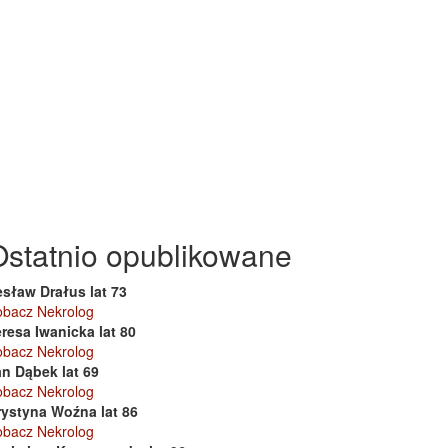
Ostatnio opublikowane
esław Drałus lat 73
obacz Nekrolog
resa Iwanicka lat 80
obacz Nekrolog
an Dąbek lat 69
obacz Nekrolog
rystyna Woźna lat 86
obacz Nekrolog