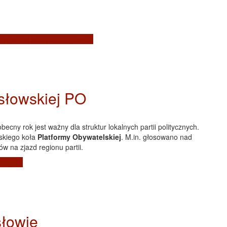
ują się na polityczne dziewice
słowskiej PO
obecny rok jest ważny dla struktur lokalnych partii politycznych.
skiego koła
Platformy Obywatelskiej
. M.in. głosowano nad
 na zjazd regionu partii.
kiej PO
łowie