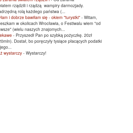
iatem rządzili i rządzą wampiry darmozjady.
drzędną rolą każdego państwa (...
łam i dobrze bawiłam się - okiem "turystki"
-
Witam,
eszkam w okolicach Wrocławia, o Festiwalu wiem "od
wsze" (wielu naszych znajomych...
iekawe
-
Przyszedł Pan po szybką pożyczkę. 20zł
0mln). Dostał, bo poręczyły tysiące płacących podatki
jego...
ż wystarczy
-
Wystarczy!