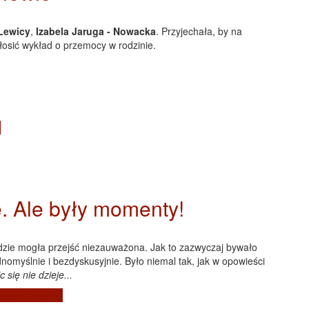
Lewicy
,
Izabela Jaruga - Nowacka
. Przyjechała, by na
osić wykład o przemocy w rodzinie.
e
e. Ale były momenty!
zie mogła przejść niezauważona. Jak to zazwyczaj bywało
omyślnie i bezdyskusyjnie. Było niemal tak, jak w opowieści
c się nie dzieje.
..
 były momenty!