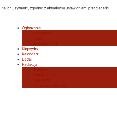
 na ich używanie, zgodnie z aktualnymi ustawieniami przeglądarki.
Ogłoszenia
Ogłoszenia
Praca
Nieruchomości
Klepsydry
Kalendarz
Dodaj
Redakcja
Redakcja
Cennik - reklama
Regulamin
Polityka prywatności