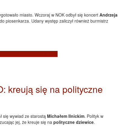
ygotowało miasto. Wczoraj w NOK odbył się koncert
Andrzeja
o do piosenkarza. Udany występ zaliczył również burmistrz
niewskiego i burmistrza w NOK
: kreują się na polityczne
ł się wywiad ze starostą
Michałem Ilnickim
. Polityk w
ucając jej, że kreuje się na
polityczne dziewice
.