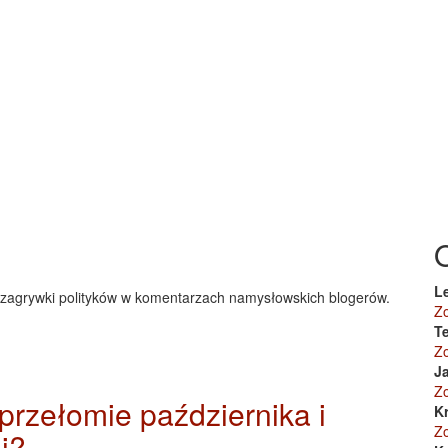
L
 i zagrywki polityków w komentarzach namysłowskich blogerów.
Z
Te
Z
J
Z
przełomie października i
K
Z
i?