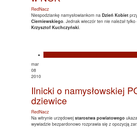
RedNacz
Niespodziankę namysłowiankom na
Dzień Kobiet
prz
Cierniewskiego
. Jednak wieczór ten nie należał tylk
Krzysztof Kuchczyński
.
Czytaj dalej
wpis Na Dzień Kobiet - koncert Cier
mar
08
2010
Ilnicki o namysłowskiej PO
dziewice
RedNacz
Na witrynie urzędowej
starostwa powiatowego
ukaza
wywiadzie bezpardonowo rozprawia się z opozycją zarz