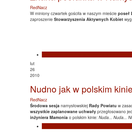
RedNacz
W miniony czwartek gościła w naszym mieście
poseł 
zaproszenie
Stowarzyszenia Aktywnych Kobiet
wygł
Czytaj dalej
wpis Znana posłanka w Namysłowi
lut
26
2010
Nudno jak w polskim kini
RedNacz
Środowa sesja
namysłowskiej
R
ady Powiatu
w zasad
wszystkie zaplanowane uchwały
przegłosowano jedn
inżyniera Mamonia
o polskim kinie:
Nuda... Nuda... Ni
Czytaj dalej
wpis Nudno jak w polskim kinie. Ale