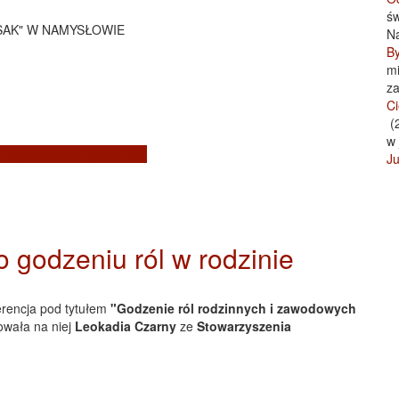
św
SAK" W NAMYSŁOWIE
Na
By
mi
za
C
(2
w 
ie organizowane przez SAK
Ju
 godzeniu ról w rodzinie
erencja pod tytułem
"Godzenie ról rodzinnych i zawodowych
owała na niej
Leokadia Czarny
ze
Stowarzyszenia