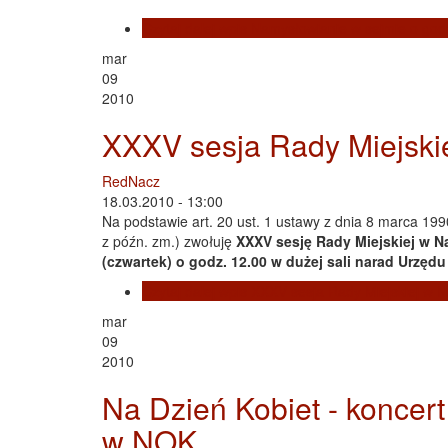
Czytaj dalej
wpis Namysłowianie w sejmie o godz
mar
09
2010
XXXV sesja Rady Miejski
RedNacz
18.03.2010 - 13:00
Na podstawie art. 20 ust. 1 ustawy z dnia 8 marca 199
z późn. zm.) zwołuję
XXXV sesję Rady Miejskiej w 
(czwartek) o godz. 12.00 w dużej sali narad Urzęd
Czytaj dalej
wpis XXXV sesja Rady Miejskiej w 
mar
09
2010
Na Dzień Kobiet - koncert
w NOK