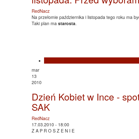
RedNacz
Na przełomie października i listopada tego roku ma 
Taki plan ma
starosta
.
Czytaj dalej
wpis Nowy blok operacyjny na przeło
mar
13
2010
Dzień Kobiet w Ince - sp
SAK
RedNacz
17.03.2010 - 18:00
Z A P R O S Z E N I E