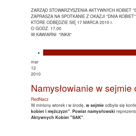
ZARZĄD STOWARZYSZENIA AKTYWNYCH KOBIET "
ZAPRASZA NA SPOTKANIE Z OKAZJI "DNIA KOBIET"
KTÓRE ODBĘDZIE SIĘ 17 MARCA 2010 r.
O GODZ. 17,00
W KAWIARNI "INKA"
Czytaj dalej
wpis Dzień Kobiet w Ince - spotkan
mar
12
2010
Namysłowianie w sejmie o
RedNacz
W miniony wtorek i w środę,
w sejmie
odbyła się konf
kobiet i mężczyzn"
.
Powiat namysłowski
reprezent
Aktywnych Kobiet "SAK"
.