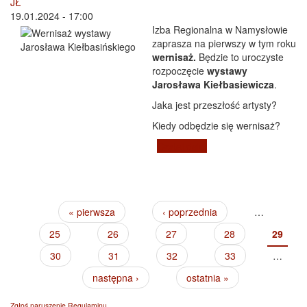
JŁ
19.01.2024 - 17:00
Izba Regionalna w Namysłowie
zaprasza na pierwszy w tym roku
wernisaż.
Będzie to uroczyste
rozpoczęcie
wystawy
Jarosława Kiełbasiewicza
.
Jaka jest przeszłość artysty?
Kiedy odbędzie się wernisaż?
Czytaj dalej
wpis Wernisaż
wystawy Jarosława
Kiełbasińskiego
« pierwsza
‹ poprzednia
…
Strony
25
26
27
28
29
30
31
32
33
…
następna ›
ostatnia »
Zgłoś naruszenie Regulaminu