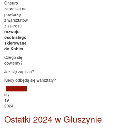
Oneuro
zaprasza na
powtórkę
z warsztatów
z zakresu
rozwoju
osobistego
skierowane
do Kobiet
.
Czego się
dowiemy?
Jak się zapisać?
Kiedy odbędą się warsztaty?
Czytaj dalej
wpis Warsztaty z zakresu Rozwoju Osobistego dla
sty
Kobiet - luty 2024
19
2024
Ostatki 2024 w Głuszynie