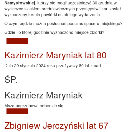
Namysłowskiej
, którzy nie mogli uczestniczyć 30 grudnia w
wycieczce szlakiem średniowiecznych przestępstw i kar, został
wyznaczony termin powtórki ostatniego wydarzenia.
O czym będzie można posłuchać podczas spaceru miejskiego?
Gdzie i o której godzinie wyznaczono miejsce zbiórki?
Czytaj dalej
wpis Spacer historyczny: Kryminalne dzieje Namysłowa
w średniowieczu - Styczeń 2024
Kazimierz Maryniak lat 80
Dnia 29 stycznia 2024 roku przeżywszy 80 lat zmarł
ŚP.
Kazimierz Maryniak
Msza pogrzebowa odbędzie się
Czytaj dalej
wpis Kazimierz Maryniak lat 80
Zbigniew Jerczyński lat 67