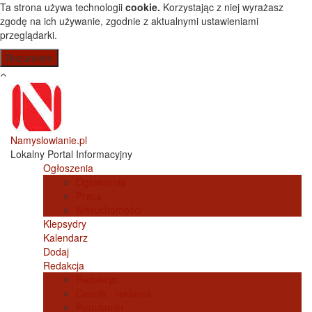
Przejdź do treści
Ta strona używa technologii
cookie.
Korzystając z niej wyrażasz
zgodę na ich używanie, zgodnie z aktualnymi ustawieniami
przeglądarki.
Namyslowianie.pl
Lokalny Portal Informacyjny
Ogłoszenia
Ogłoszenia
Praca
Nieruchomości
Klepsydry
Kalendarz
Dodaj
Redakcja
Redakcja
Cennik - reklama
Regulamin