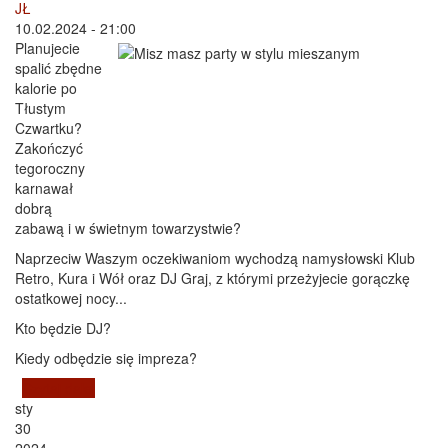
JŁ
10.02.2024 - 21:00
Planujecie
spalić zbędne
kalorie po
Tłustym
Czwartku?
Zakończyć
tegoroczny
karnawał
dobrą
zabawą i w świetnym towarzystwie?
Naprzeciw Waszym oczekiwaniom wychodzą namysłowski Klub
Retro, Kura i Wół oraz DJ Graj, z którymi przeżyjecie gorączkę
ostatkowej nocy...
Kto będzie DJ?
Kiedy odbędzie się impreza?
Czytaj dalej
wpis Misz masz party w stylu mieszanym - luty 2024
sty
30