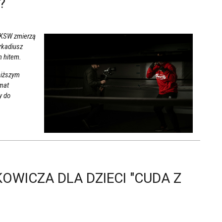
?
i KSW zmierzą
rkadiusz
m hitem.
niższym
emat
y do
WICZA DLA DZIECI "CUDA Z