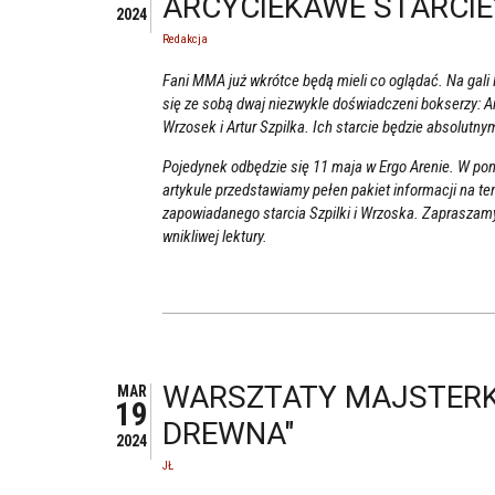
ARCYCIEKAWE STARCIE
2024
Redakcja
Fani MMA już wkrótce będą mieli co oglądać. Na gal
się ze sobą dwaj niezwykle doświadczeni bokserzy: A
Wrzosek i Artur Szpilka. Ich starcie będzie absolutny
Pojedynek odbędzie się 11 maja w Ergo Arenie. W po
artykule przedstawiamy pełen pakiet informacji na t
zapowiadanego starcia Szpilki i Wrzoska. Zapraszam
wnikliwej lektury.
WARSZTATY MAJSTERKO
MAR
19
DREWNA"
2024
JŁ