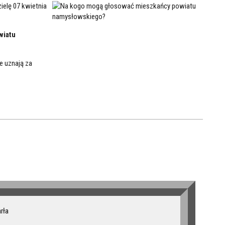
elę 07 kwietnia
wiatu
 uznają za
rła