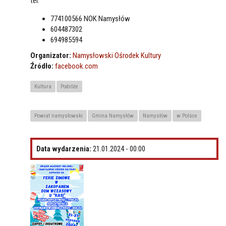
tel:
774100566 NOK Namysłów
604487302
694985594
Organizator:
Namysłowski Ośrodek Kultury
Źródło:
facebook.com
Kultura
Podróże
Powiat namysłowski
Gmina Namysłów
Namysłów
w Polsce
Data wydarzenia:
21.01.2024 - 00:00