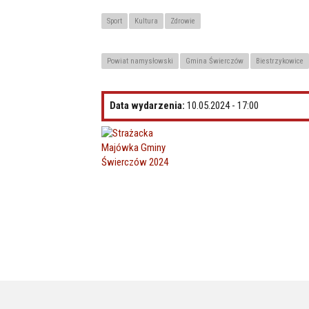
Sport
Kultura
Zdrowie
Powiat namysłowski
Gmina Świerczów
Biestrzykowice
Data wydarzenia:
10.05.2024 - 17:00