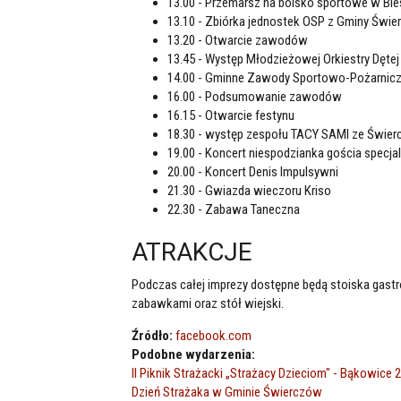
13.00 - Przemarsz na boisko sportowe w Bi
13.10 - Zbiórka jednostek OSP z Gminy Świ
13.20 - Otwarcie zawodów
13.45 - Występ Młodzieżowej Orkiestry Dęte
14.00 - Gminne Zawody Sportowo-Pożarnic
16.00 - Podsumowanie zawodów
16.15 - Otwarcie festynu
18.30 - występ zespołu TACY SAMI ze Świe
19.00 - Koncert niespodzianka gościa specja
20.00 - Koncert Denis Impulsywni
21.30 - Gwiazda wieczoru Kriso
22.30 - Zabawa Taneczna
ATRAKCJE
Podczas całej imprezy dostępne będą stoiska gast
zabawkami oraz stół wiejski.
Źródło:
facebook.com
Podobne wydarzenia:
II Piknik Strażacki „Strażacy Dzieciom" - Bąkowice 
Dzień Strażaka w Gminie Świerczów