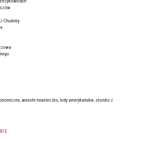
estrzykowicach
erczów
j z Chudoby
ze
rczowa
lnego
ronomiczne, wesołe miasteczko, lody amerykańskie, stoisko z
2013