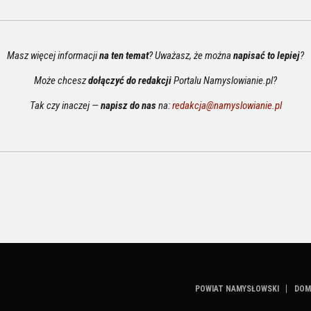
Masz więcej informacji
na ten temat
? Uważasz, że można
napisać to lepiej
?
Może chcesz
dołączyć do redakcji
Portalu Namyslowianie.pl?
Tak czy inaczej —
napisz do nas
na:
redakcja@namyslowianie.pl
POWIAT NAMYSŁOWSKI
DOM