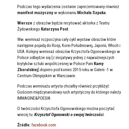
Podczas tego wydarzenia zostanie zaprezentowany również
manifest muzyczny
w wykonaniu
Michała Szpaka
.
Wiersze
z obrazów będzie recytować aktorka z Teatru
Żydowskiego
Katarzyna Post
.
Ww. wernisaż rozpoczyna cały cykl wystaw obrazów które
następnie pojadą do Rosji, Korei Południowej, Japonii, Włoch i
USA. Kolejny wernisaż obrazów Krzysztofa Ogonowskiego w
Polsce odbędzie się [z inicjatywy jednej z najważniejszych
krytyków sztuki współczesnej w Polsce Pani
Kamy
Zboralskiej
] dopiero pod koniec 2015 roku w Galerii -1 w
Centrum Olimpijskim w Warszawie.
Podczas wernisażu artysta chciałby również przybliżyć
Gościom międzynarodowy ruch artystyczny do którego należy
IMMAGINE&POESIA
O twórczości Krzysztofa Ogonowskiego można poczytać
wiecej tu:
Krzysztof Ogonowski o swojej twórczości
.
Źródło:
facebook.com