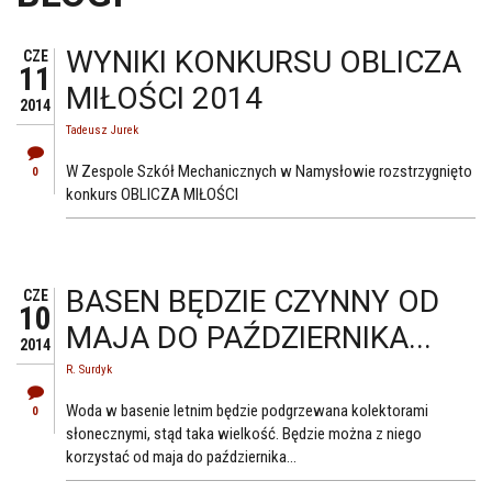
WYNIKI KONKURSU OBLICZA
CZE
11
MIŁOŚCI 2014
2014
Tadeusz Jurek
W Zespole Szkół Mechanicznych w Namysłowie rozstrzygnięto
0
konkurs OBLICZA MIŁOŚCI
BASEN BĘDZIE CZYNNY OD
CZE
10
MAJA DO PAŹDZIERNIKA...
2014
R. Surdyk
Woda w basenie letnim będzie podgrzewana kolektorami
0
słonecznymi, stąd taka wielkość. Będzie można z niego
korzystać od maja do października...