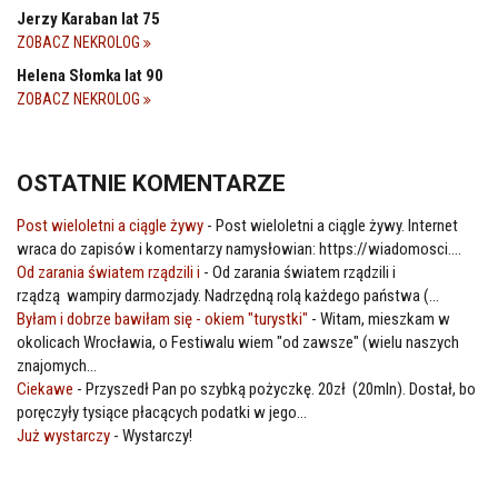
Jerzy Karaban lat 75
ZOBACZ NEKROLOG
Helena Słomka lat 90
ZOBACZ NEKROLOG
OSTATNIE KOMENTARZE
Post wieloletni a ciągle żywy
-
Post wieloletni a ciągle żywy. Internet
wraca do zapisów i komentarzy namysłowian: https://wiadomosci....
Od zarania światem rządzili i
-
Od zarania światem rządzili i
rządzą wampiry darmozjady. Nadrzędną rolą każdego państwa (...
Byłam i dobrze bawiłam się - okiem "turystki"
-
Witam, mieszkam w
okolicach Wrocławia, o Festiwalu wiem "od zawsze" (wielu naszych
znajomych...
Ciekawe
-
Przyszedł Pan po szybką pożyczkę. 20zł (20mln). Dostał, bo
poręczyły tysiące płacących podatki w jego...
Już wystarczy
-
Wystarczy!