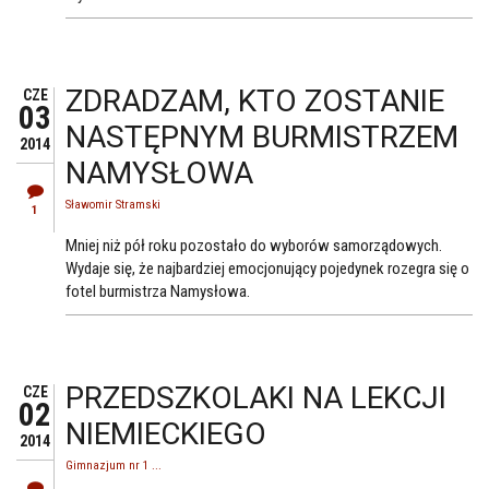
ZDRADZAM, KTO ZOSTANIE
CZE
03
NASTĘPNYM BURMISTRZEM
2014
NAMYSŁOWA
Sławomir Stramski
1
Mniej niż pół roku pozostało do wyborów samorządowych.
Wydaje się, że najbardziej emocjonujący pojedynek rozegra się o
fotel burmistrza Namysłowa.
PRZEDSZKOLAKI NA LEKCJI
CZE
02
NIEMIECKIEGO
2014
Gimnazjum nr 1 ...