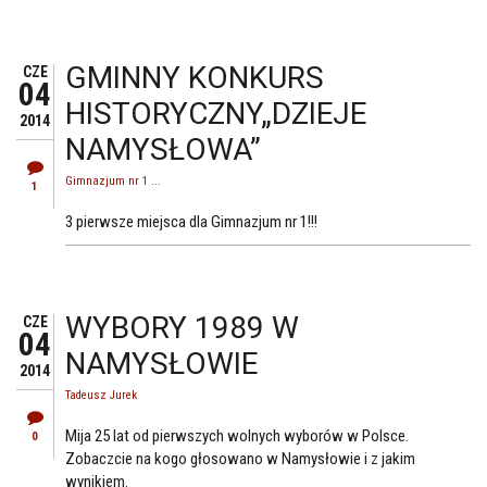
GMINNY KONKURS
CZE
04
HISTORYCZNY„DZIEJE
2014
NAMYSŁOWA”
Gimnazjum nr 1 ...
1
3 pierwsze miejsca dla Gimnazjum nr 1!!!
WYBORY 1989 W
CZE
04
NAMYSŁOWIE
2014
Tadeusz Jurek
Mija 25 lat od pierwszych wolnych wyborów w Polsce.
0
Zobaczcie na kogo głosowano w Namysłowie i z jakim
wynikiem.