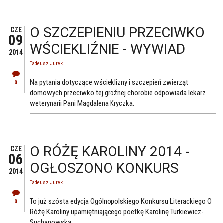
O SZCZEPIENIU PRZECIWKO
CZE
09
WŚCIEKLIŹNIE - WYWIAD
2014
Tadeusz Jurek
Na pytania dotyczące wścieklizny i szczepień zwierząt
0
domowych przeciwko tej groźnej chorobie odpowiada lekarz
weterynarii Pani Magdalena Kryczka.
O RÓŻĘ KAROLINY 2014 -
CZE
06
OGŁOSZONO KONKURS
2014
Tadeusz Jurek
To już szósta edycja Ogólnopolskiego Konkursu Literackiego O
0
Różę Karoliny upamiętniającego poetkę Karolinę Turkiewicz-
Suchanowską.