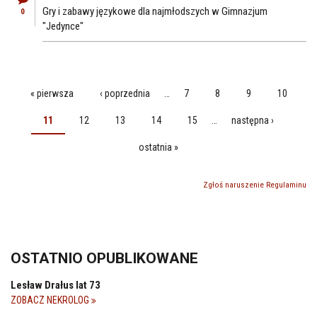
Gry i zabawy językowe dla najmłodszych w Gimnazjum
0
"Jedynce"
« pierwsza
‹ poprzednia
…
7
8
9
10
STRONY
11
12
13
14
15
…
następna ›
ostatnia »
Zgłoś naruszenie Regulaminu
OSTATNIO OPUBLIKOWANE
Lesław Drałus lat 73
ZOBACZ NEKROLOG